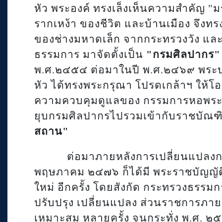
หัว พระองค์ ทรงเล็งเห็นความสำคัญ "
รากเหง้า ของชีวิต และบ้านเมือง จึงท
ของช่างมหาดเล็ก จากกระทรวงวัง แล
ธรรมการ มาจัดตั้งเป็น
"
กรมศิลปากร"
พ.ศ.๒๔๕๔ ต่อมาในปี พ.ศ.๒๔๖๙ พระบา
หัว ได้ทรงพระกรุณา โปรดเกล้าฯ ให้โอ
ความควบคุมดูแลของ กรรมการหอพระสม
ยุบกรมศิลปากรไปรวมเข้ากับราชบัณฑิ
สถาน"
ต่อมาภายหลังการเปลี่ยนแปลงการ
พฤษภาคม ๒๔๗๖ ก็ได้มี พระราชบัญญัติ 
ใหม่ อีกครั้ง โดยสังกัด กระทรวงธรรมก
ปรับปรุง เปลี่ยนแปลง ส่วนราชการภายใ
เหมาะสม หลายครั้ง จนกระทั่ง พ.ศ. ๒๕