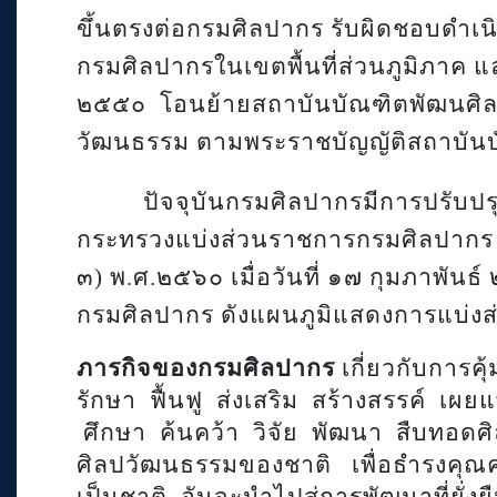
ขึ้นตรงต่อกรมศิลปากร รับผิดชอบดำเ
กรมศิลปากรในเขตพื้นที่ส่วนภูมิภาค และ
๒๕๕๐ โอนย้ายสถาบันบัณฑิตพัฒนศิลป
วัฒนธรรม ตามพระราชบัญญัติสถาบันบ
ปัจจุบันกรมศิลปากรมีการปรับป
กระทรวงแบ่งส่วนราชการกรมศิลปากร 
๓) พ.ศ.๒๕๖๐ เมื่อวันที่ ๑๗ กุมภาพันธ
กรมศิลปากร ดังแผนภูมิแสดงการแบ่
ภารกิจของกรมศิลปากร
เกี่ยวกับการคุ
รักษา
ฟื้นฟู
ส่งเสริม
สร้างสรรค์
เผยแ
ศึกษา
ค้นคว้า
วิจัย
พัฒนา
สืบทอดศ
ศิลปวัฒนธรรมของชาติ
เพื่อธำรงคุ