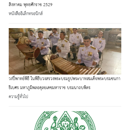
สิงหาคม พุทธศักราช 2529
หนังสืออิเล็กทรอนิกส์
วงปี่พาทย์พิธี ในพิธีบวงสรวงพระบรมรูปพระบาทสมเด็จพระบรมชนกา
ธิเบศร มหาภูมิพลอดุลยเดชมหาราช บรมนาถบพิตร
ความรู้ทั่วไป