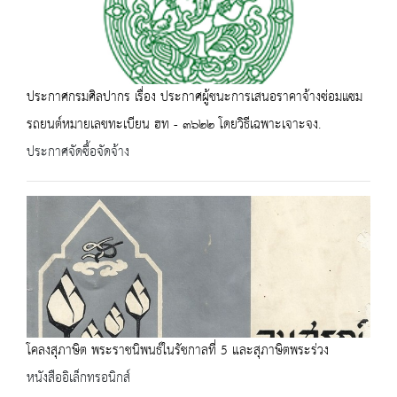
ประกาศกรมศิลปากร เรื่อง ประกาศผู้ชนะการเสนอราคาจ้างซ่อมแซม
รถยนต์หมายเลขทะเบียน ฮท - ๓๖๒๒ โดยวิธีเฉพาะเจาะจง.
ประกาศจัดซื้อจัดจ้าง
โคลงสุภาษิต พระราชนิพนธ์ในรัชกาลที่ 5 และสุภาษิตพระร่วง
หนังสืออิเล็กทรอนิกส์