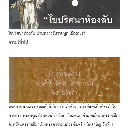
ไขปริศนาห้องลับ บ้านหลวงรับราชทูต เมืองละโว้
ความรู้ทั่วไป
พระอารามหลวง สมณศักดิ์-นิตยภัต-ลำดับการนั่ง พิมพ์เป็นที่ระลึกใน
การทรง พระกรุณาโปรดเกล้าฯ ให้ยกวัดสะแก อำเภอเมืองนครราชสีมา
จังหวัดนครราชสีมาเป็นพระอารามหลวง ชั้นตรี ชนิดสามัญ วันที่ 1