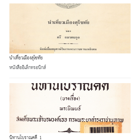
นำเที่ยวเมืองสุโขทัย
หนังสืออิเล็กทรอนิกส์
นิทานโบราณคดี_1