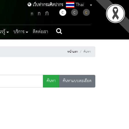
Thai
เว็บท่ากรมศิลปากร
เว็บท่ากรมศิลปากร
ก
ก
C
C
C
ก
รู้
บริการ
ติดต่อเรา
หน้าแรก
ค้นหา
ค้นหา
ค้นหาแบบละเอียด