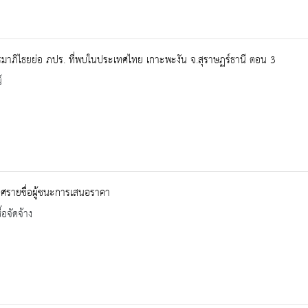
มาภิไธยย่อ ภปร. ที่พบในประเทศไทย เกาะพะงัน จ.สุราษฏร์ธานี ตอน 3
์
ศรายชื่อผู้ชนะการเสนอราคา
้อจัดจ้าง