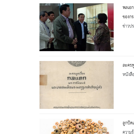
พลเอกธ
ของกระ
ข่าวปร
ละครพู
หนังสื
ลูกปัดแ
ความรู้