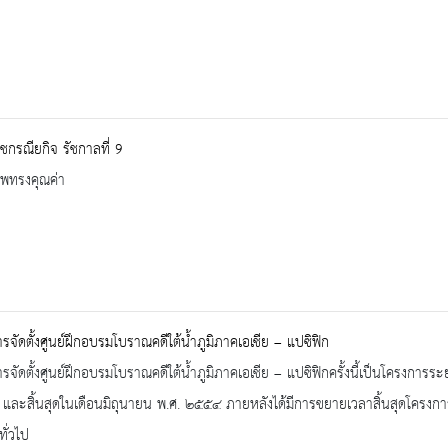
กรณียกิจ รัชกาลที่ 9
าพทรงคุณค่า
รจัดตั้งศูนย์ฝึกอบรมโบราณคดีใต้น้ำภูมิภาคเอเชีย – แปซิฟิก
รจัดตั้งศูนย์ฝึกอบรมโบราณคดีใต้น้ำภูมิภาคเอเชีย – แปซิฟิกครั้งนี้เป็นโครงการระ
ละสิ้นสุดในเดือนมิถุนายน พ.ศ. ๒๕๕๔ ภายหลังได้มีการขยายเวลาสิ้นสุดโครงก
ทั่วไป