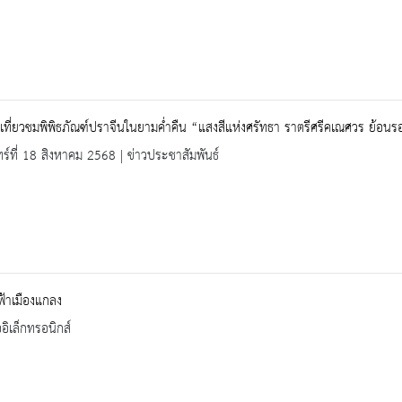
เที่ยวชมพิพิธภัณฑ์ปราจีนในยามค่ำคืน “แสงสีแห่งศรัทธา ราตรีศรีคเณศวร ย้อนรอ
ทร์ที่ 18 สิงหาคม 2568 | ข่าวประชาสัมพันธ์
ฟ้าเมืองแกลง
ออิเล็กทรอนิกส์