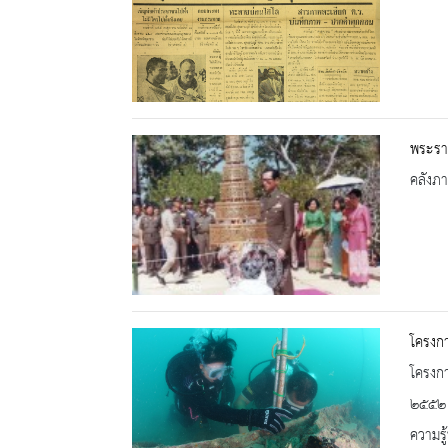
พระราช
คลังภ
โครงกา
โครงกา
๒๕๕๒ แ
ความรู้