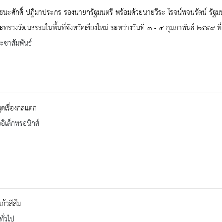
นะศักดิ์ ปฏิมาประกร รองนายกรัฐมนตรี พร้อมด้วยนายวีระ โรจน์พจนรัตน์ รัฐ
ทรวงวัฒนธรรมในพื้นที่จังหวัดเชียงใหม่ ระหว่างวันที่ ๓ - ๔ กุมภาพันธ์ ๒๕๕๙ ที
ะชาสัมพันธ์
ดเรื่องกลแตก
ออิเล็กทรอนิกส์
ก้วสีส้ม
ทั่วไป