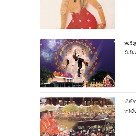
ขอเชิญ
วันจัน
บันทึก
หนังสื