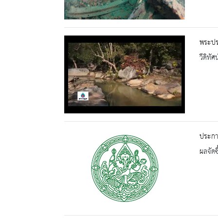
พระปร
วีดิทัศน
ประกา
ผลจัดซื