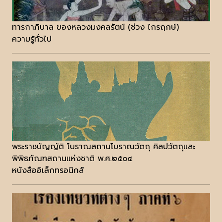
ทารกาภิบาล ของหลวงมงคลรัตน์ (ช่วง ไกรฤกษ์)
ความรู้ทั่วไป
พระราชบัญญัติ โบราณสถานโบราณวัตถุ ศิลปวัตถุและ
พิพิธภัณฑสถานแห่งชาติ พ.ศ.๒๕๐๔
หนังสืออิเล็กทรอนิกส์