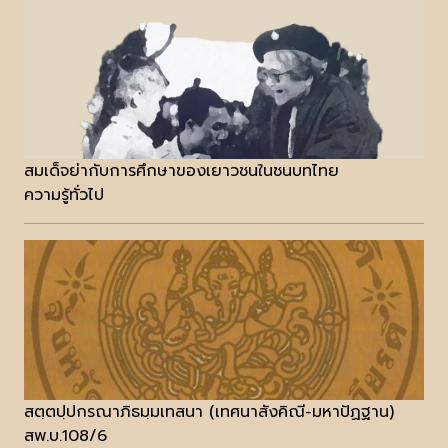
สมเด็จย่ากับการศึกษาของเยาวชนในชนบทไทย
ความรู้ทั่วไป
สตฺตปฺปกรณาภิธมฺมเทสนา (เทศนาสังคิณี-มหาปัฏฐาน)
สพ.บ.108/6