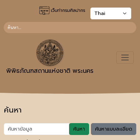
เว็บท่ากรมศิลปากร
พิพิธภัณฑสถานแห่งชาติ พระนคร
ค้นหา
ค้นหา
ค้นหาแบบละเอียด