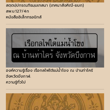
สตฺตปฺปกรณภิธมฺมเทสนา (เทศนาสังคิณี-ยมก)
สพ.บ.127/4ก
หนังสืออิเล็กทรอนิกส์
องค์ความรู้เรื่อง เรือกลไฟใต้แม่น้ำโขง ณ บ้านท่าไคร้
จังหวัดบึงกาฬ.
ความรู้ทั่วไป