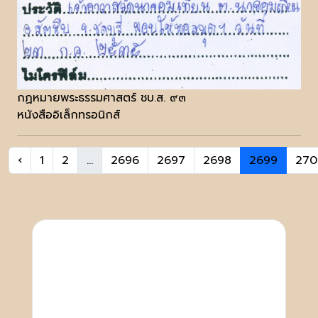
กฏหมายพระธรรมศาสตร์ ชบ.ส. ๙๓
หนังสืออิเล็กทรอนิกส์
‹
1
2
...
2696
2697
2698
2699
270