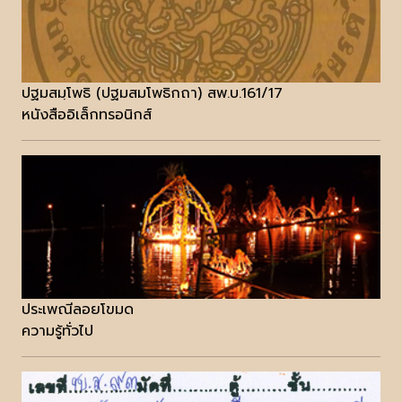
ปฐมสมฺโพธิ (ปฐมสมโพธิกถา) สพ.บ.161/17
หนังสืออิเล็กทรอนิกส์
ประเพณีลอยโขมด
ความรู้ทั่วไป