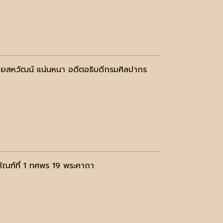
สหวัฒน์ แน่นหนา อดีตอธิบดีกรมศิลปากร
ัณฑ์ที่ 1 ทศพร 19 พระคาถา