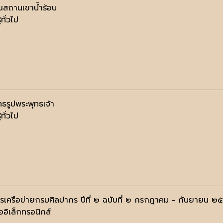
สถานเขาน้ำร้อน
้ทั่วไป
ทธรูปพระพุทธเจ้า
้ทั่วไป
รเครือข่ายกรมศิลปากร ปีที่ ๒ ฉบับที่ ๒ กรกฎาคม - กันยายน ๒
ออิเล็กทรอนิกส์