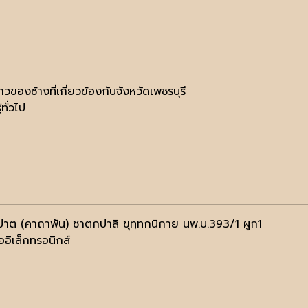
ราวของช้างที่เกี่ยวข้องกับจังหวัดเพชรบุรี
้ทั่วไป
ปาต (คาถาพัน) ชาตกปาลิ ขุทฺทกนิกาย นพ.บ.393/1 ผูก1
ออิเล็กทรอนิกส์