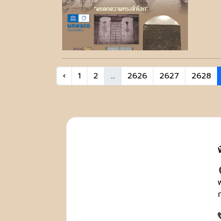
‹
1
2
...
2626
2627
2628