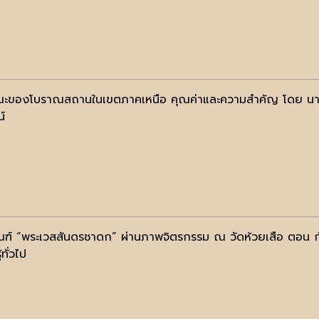
ะของโบราณสถานในเขตภาคเหนือ คุณค่าและความสำคัญ โดย นาย
น์
ณฑ์ “พระเวสสันดรชาดก” ผ่านภาพจิตรกรรม ณ วัดห้วยเสือ ตอน ก
้ทั่วไป