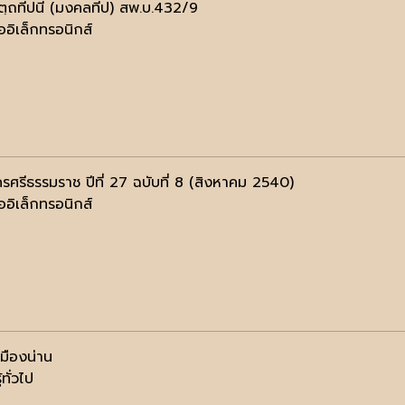
ตฺถทีปนี (มงคลทีป) สพ.บ.432/9
ออิเล็กทรอนิกส์
รศรีธรรมราช ปีที่ 27 ฉบับที่ 8 (สิงหาคม 2540)
ออิเล็กทรอนิกส์
มืองน่าน
้ทั่วไป