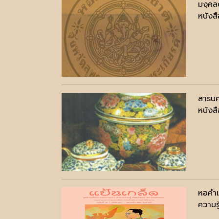
มงฺคล
หนังสื
สารนค
หนังสื
หอคำเ
ความรู