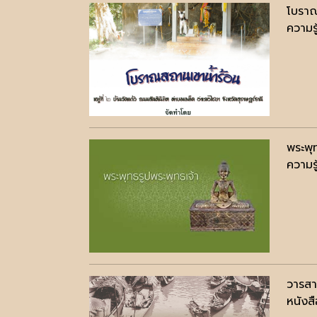
โบราณ
ความรู
พระพุ
ความรู
วารสา
หนังสื