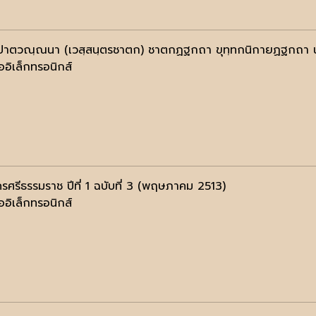
ปาตวณฺณนา (เวสฺสนฺตรชาตก) ชาตกฏฐกถา ขุทฺทกนิกายฏฐกถา น
ออิเล็กทรอนิกส์
รศรีธรรมราช ปีที่ 1 ฉบับที่ 3 (พฤษภาคม 2513)
ออิเล็กทรอนิกส์