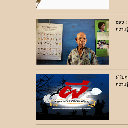
ชอง : 
ความรู
ผี ใน
ความรู