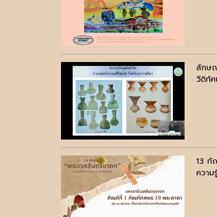
ลักษณ
วีดิทัศ
13 กั
ความรู