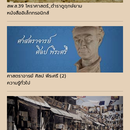
สพ.ส.39 โหราศาสตร์_ตำราดูฤกษ์ยาม
หนังสืออิเล็กทรอนิกส์
ศาสตราจารย์ ศิลป พีระศรี (2)
ความรู้ทั่วไป