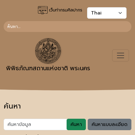
เว็บท่ากรมศิลปากร
พิพิธภัณฑสถานแห่งชาติ พระนคร
ค้นหา
ค้นหา
ค้นหาแบบละเอียด