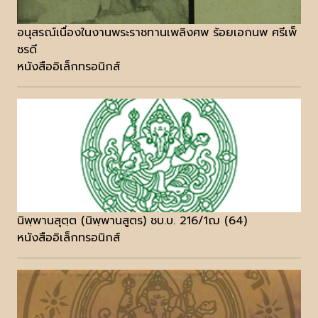
อนุสรณ์เนื่องในงานพระราชทานเพลิงศพ ร้อยเอกนพ ศรีเพ็
ชรดี
หนังสืออิเล็กทรอนิกส์
นิพฺพานสุตฺต (นิพฺพานสูตร) ชบ.บ. 216/1ฌ (64)
หนังสืออิเล็กทรอนิกส์