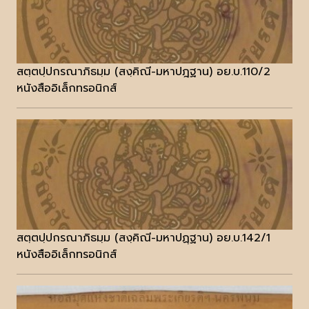
สตฺตปฺปกรณาภิธมฺม (สงฺคิณี-มหาปฎฐาน) อย.บ.110/2
หนังสืออิเล็กทรอนิกส์
สตฺตปฺปกรณาภิธมฺม (สงฺคิณี-มหาปฏฺฐาน) อย.บ.142/1
หนังสืออิเล็กทรอนิกส์