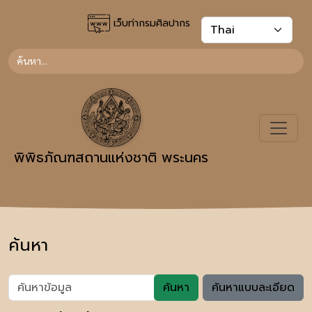
เว็บท่ากรมศิลปากร
พิพิธภัณฑสถานแห่งชาติ พระนคร
ค้นหา
ค้นหา
ค้นหาแบบละเอียด