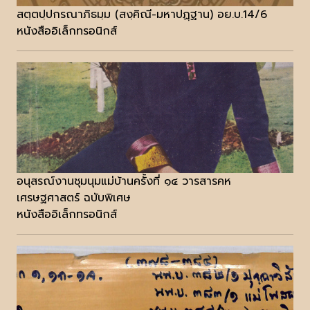
สตฺตปฺปกรณาภิธมฺม (สงฺคิณี-มหาปฏฺฐาน) อย.บ.14/6
หนังสืออิเล็กทรอนิกส์
อนุสรณ์งานชุมนุมแม่บ้านครั้งที่ ๑๔ วารสารคห
เศรษฐศาสตร์ ฉบับพิเศษ
หนังสืออิเล็กทรอนิกส์