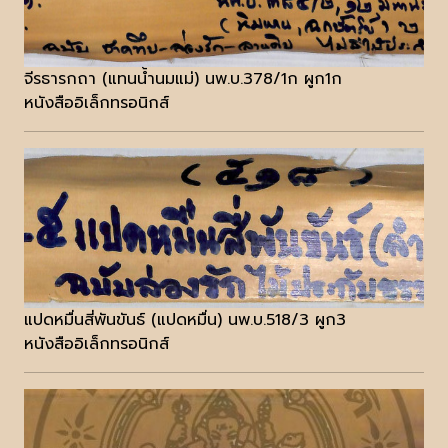
จีรธารกถา (แทนน้ำนมแม่) นพ.บ.378/1ก ผูก1ก
หนังสืออิเล็กทรอนิกส์
แปดหมื่นสี่พันขันธ์ (แปดหมื่น) นพ.บ.518/3 ผูก3
หนังสืออิเล็กทรอนิกส์