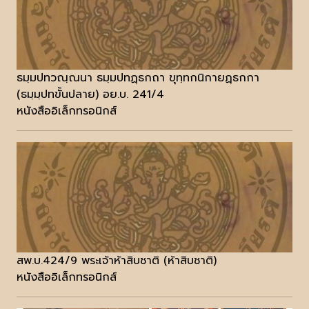
ธมฺมปทวณฺณนา ธมฺมปทฏฺธกถา ขุทฺทกนิกายฏฺธกกา
(ธมฺมฺปทขั้นปลาย) อย.บ. 241/4
หนังสืออิเล็กทรอนิกส์
สพ.บ.424/9 พระเจ้าห้าสิบชาติ (ห้าสิบชาติ)
หนังสืออิเล็กทรอนิกส์