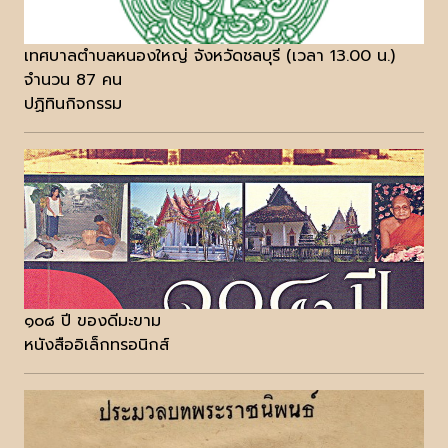
เทศบาลตำบลหนองใหญ่ จังหวัดชลบุรี (เวลา 13.00 น.)
จำนวน 87 คน
ปฏิทินกิจกรรม
๑๐๘ ปี ของดีมะขาม
หนังสืออิเล็กทรอนิกส์