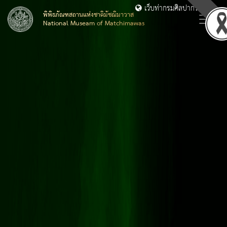
เว็บท่ากรมศิลปากร
พิพิธภัณฑสถานแห่งชาติมัชฌิมาวาส
National Museam of Matchimawas