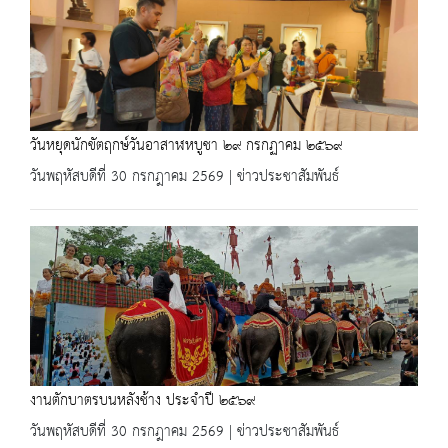
วันหยุดนักขัตฤกษ์วันอาสาฬหบูชา ๒๙ กรกฏาคม ๒๕๖๙
วันพฤหัสบดีที่ 30 กรกฎาคม 2569 | ข่าวประชาสัมพันธ์
งานตักบาตรบนหลังช้าง ประจำปี ๒๕๖๙
วันพฤหัสบดีที่ 30 กรกฎาคม 2569 | ข่าวประชาสัมพันธ์