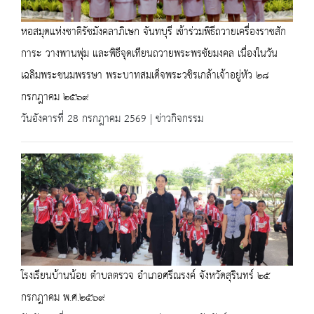
หอสมุดแห่งชาติรัชมังคลาภิเษก จันทบุรี เข้าร่วมพิธีถวายเครื่องราชสัก
การะ วางพานพุ่ม และพิธีจุดเทียนถวายพระพรชัยมงคล เนื่องในวัน
เฉลิมพระชนมพรรษา พระบาทสมเด็จพระวชิรเกล้าเจ้าอยู่หัว ๒๘
กรกฎาคม ๒๕๖๙
วันอังคารที่ 28 กรกฎาคม 2569 | ข่าวกิจกรรม
โรงเรียนบ้านน้อย ตำบลตรวจ อำเภอศรีณรงค์ จังหวัดสุรินทร์ ๒๕
กรกฎาคม พ.ศ.๒๕๖๙