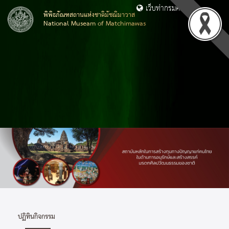
เว็บท่ากรมศิลปากร
พิพิธภัณฑสถานแห่งชาติมัชฌิมาวาส
National Museam of Matchimawas
ปฏิทินกิจกรรม