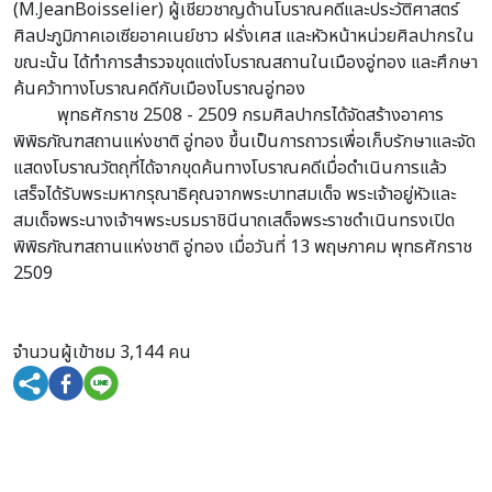
(M.JeanBoisselier) ผู้เชี่ยวชาญด้านโบราณคดีและประวัติศาสตร์
ศิลปะภูมิภาคเอเซียอาคเนย์ชาว ฝรั่งเศส และหัวหน้าหน่วยศิลปากรใน
ขณะนั้น ได้ทำการสำรวจขุดแต่งโบราณสถานในเมืองอู่ทอง และศึกษา
ค้นคว้าทางโบราณคดีกับเมืองโบราณอู่ทอง
พุทธศักราช 2508 - 2509 กรมศิลปากรได้จัดสร้างอาคาร
พิพิธภัณฑสถานแห่งชาติ อู่ทอง ขึ้นเป็นการถาวรเพื่อเก็บรักษาและจัด
แสดงโบราณวัตถุที่ได้จากขุดค้นทางโบราณคดีเมื่อดำเนินการแล้ว
เสร็จได้รับพระมหากรุณาธิคุณจากพระบาทสมเด็จ พระเจ้าอยู่หัวและ
สมเด็จพระนางเจ้าฯพระบรมราชินีนาถเสด็จพระราชดำเนินทรงเปิด
พิพิธภัณฑสถานแห่งชาติ อู่ทอง เมื่อวันที่ 13 พฤษภาคม พุทธศักราช
2509
จำนวนผู้เข้าชม 3,144 คน