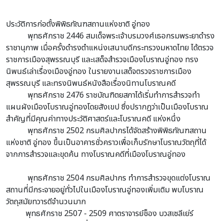
ประวัติการก่อตั้งพิพิธภัณฑสถานแห่งชาติ อู่ทอง
พุทธศักราช 2446 สมเด็จพระเจ้าบรมวงศ์เธอกรมพระยาดำรง
ราชานุภาพ เมื่อครั้งดำรงตำแหน่งเสนาบดีกระทรวงมหาดไทย ได้ตรวจ
ราชการเมืองสุพรรณบุรี และเสด็จสำรวจเมืองโบราณอู่ทอง ทรง
นิพนธ์เล่าเรื่องเมืองอู่ทอง ในรายงานเสด็จตรวจราชการเมือง
สุพรรณบุรี และทรงนิพนธ์หนังสือเรื่องนิทานโบราณคดี
พุทธศักราช 2476 ราชบัณฑิตยสภาได้เริ่มทำการสำรวจทำ
แผนผังเมืองโบราณอู่ทองโดยสังเขป ซึ่งปรากฏว่าเป็นเมืองโบราณ
สำคัญที่มีคุณค่าทางประวัติศาสตร์และโบราณคดี แห่งหนึ่ง
พุทธศักราช 2502 กรมศิลปากรได้จัดสร้างพิพิธภัณฑสถาน
แห่งชาติ อู่ทอง ขึ้นเป็นอาคารชั่วคราวเพื่อเก็บรักษาโบราณวัตถุที่ได้
จากการสำรวจและขุดค้น ทางโบราณคดีที่เมืองโบราณอู่ทอง
พุทธศักราช 2504 กรมศิลปากร ทำการสำรวจขุดแต่งโบราณ
สถานที่มีกระจายอยู่ทั่วไปในเมืองโบราณอู่ทองเพิ่มเติม พบโบราณ
วัตถุสมัยทวารดีจำนวนมาก
พุทธศักราช 2507 - 2509 ศาตราจารย์ช็อง บวสเซลีเย่ร์