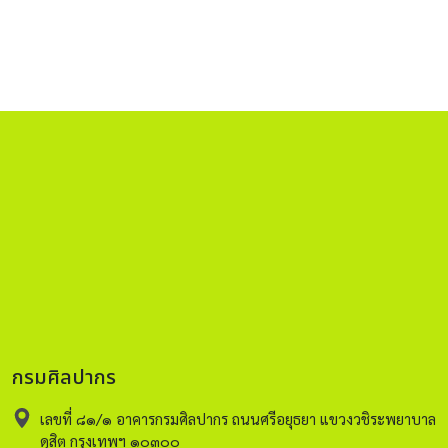
กรมศิลปากร
เลขที่ ๘๑/๑ อาคารกรมศิลปากร ถนนศรีอยุธยา แขวงวชิระพยาบาล
ดุสิต กรุงเทพฯ ๑๐๓๐๐