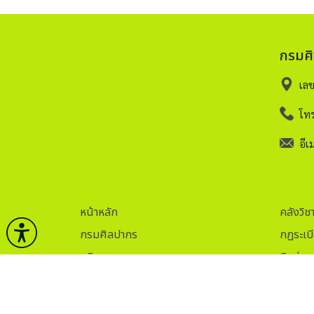
กรมศ
เล
โทร
อีเม
หน้าหลัก
คลังวิช
กรมศิลปากร
กฏระเบ
บริการ
ติดต่อ
ข่าวและกิจกรรม
ITA.
ธรรมาภิบาลข้อมูล
Sitem