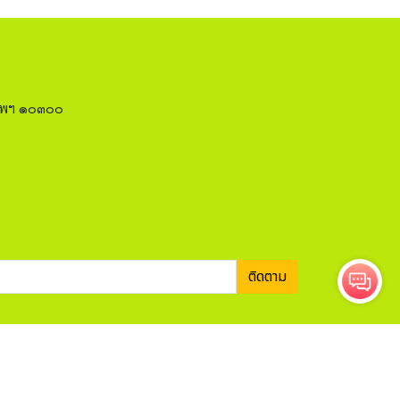
งเทพฯ ๑๐๓๐๐
ติดตาม