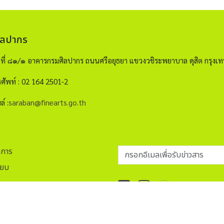
ิลปากร
ขที่ ๘๑/๑ อาคารกรมศิลปากร ถนนศรีอยุธยา แขวงวชิระพยาบาล ดุสิต กรุ
ศัพท์ : 02 164 2501-2
ล์ :
saraban@finearts.go.th
กรอกอีเมลเพื่อรับข่าวสาร
าการ
ียบ
ap