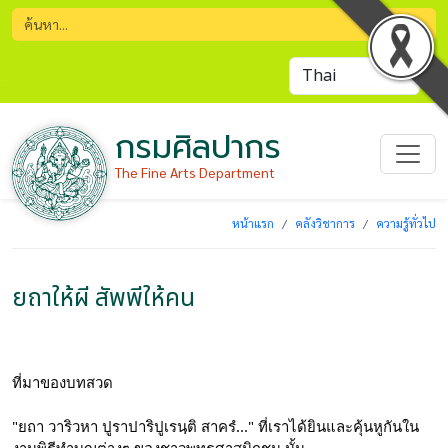
กรมศิลปากร
The Fine Arts Department
หน้าแรก
คลังวิชาการ
ความรู้ทั่วไป
ยถาให้ผี สัพพีให้คน
ที่มาของบทสวด
"ยถา วาริวหา ปูราปาริปูเรนฺติ สาครํ..." ที่เราได้ยินและคุ้นหูกันใน
งานพิธีทำบุญต่างๆ ของชาวพุทธศาสนิกชน นั้น