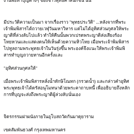
มี​ประวัติความเป็นมา จากเรื่องราว "พุทธประวัติ" ...หลังจากที่พระ
เจ้าพิมพิสารได้ถวายเวฬุวันมหาวิหาร แต่ไม่ได้อุทิศส่วนกุศลให้พระ
ญาติที่ล่วงลับไปแล้ว ทำให้คืนนั้นพวกเปรตพระญาติส่งเสียงร้อง
โหยหวนและแสดงตนให้เห็นด้วยความหิวโหย เมื่อพระเจ้าพิมพิสาร
ไปทูลถามพระพุทธเจ้าในวันรุ่งขึ้น พระองค์จึงแนะให้พระเจ้าพิมพิ
สารทำบุญถวายทานอีกครั้งและ
"อุทิศส่วนกุศลให้"
เมื่อพระเจ้าพิมพิสารหลั่งน้ำทักษิโณทก (กรวดน้ำ) และกล่าวคำอุทิศ 
พระพุทธเจ้าได้ตรัสอนุโมทนาด้วยพระคาถาบทนี้ เพื่ออธิบายถึงหลัก
การที่บุญจะส่งถึงพระญาติผู้ล่วงลับนั่นเอง
จิตรกรรมฝาผนังภายในอุโบสถวัดกันมาตุยาราม
เขตสัมพันธวงศ์ กรุงเทพมหานคร