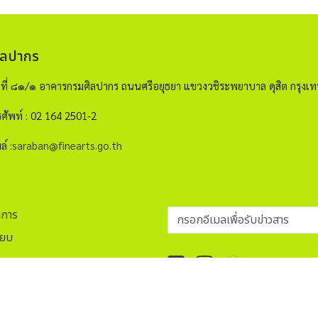
ิลปากร
ขที่ ๘๑/๑ อาคารกรมศิลปากร ถนนศรีอยุธยา แขวงวชิระพยาบาล ดุสิต กรุ
ศัพท์ : 02 164 2501-2
ล์ :
saraban@finearts.go.th
กรอกอีเมลเพื่อรับข่าวสาร
าการ
ียบ
ap