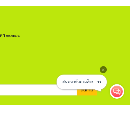
งเทพฯ ๑๐๓๐๐
ติดตาม