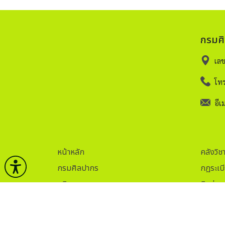
กรมศ
เล
โทร
อีเม
หน้าหลัก
คลังวิช
กรมศิลปากร
กฏระเบ
บริการ
ติดต่อ
ข่าวและกิจกรรม
ITA.
ธรรมาภิบาลข้อมูล
Sitem