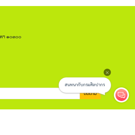
งเทพฯ ๑๐๓๐๐
ติดตาม