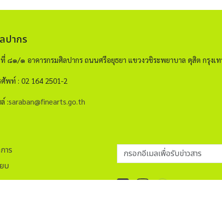
ิลปากร
ขที่ ๘๑/๑ อาคารกรมศิลปากร ถนนศรีอยุธยา แขวงวชิระพยาบาล ดุสิต กรุ
ศัพท์ : 02 164 2501-2
ล์ :
saraban@finearts.go.th
กรอกอีเมลเพื่อรับข่าวสาร
าการ
ียบ
ap