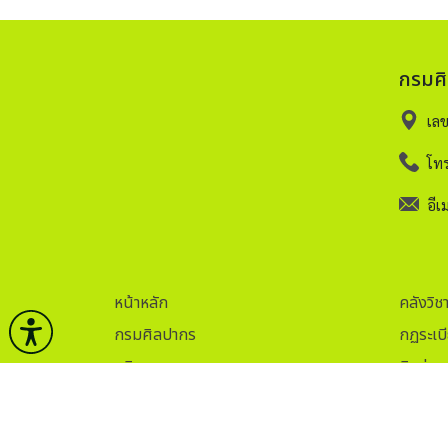
กรมศ
เล
โทร
อีเม
หน้าหลัก
คลังวิช
กรมศิลปากร
กฏระเบ
บริการ
ติดต่อ
ข่าวและกิจกรรม
ITA.
ธรรมาภิบาลข้อมูล
Sitem