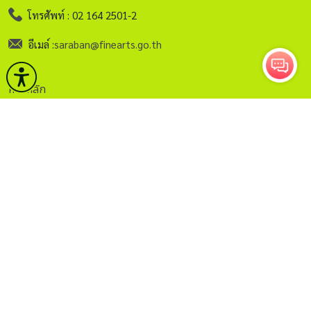
โทรศัพท์ : 02 164 2501-2
อีเมล์ :
saraban@finearts.go.th
หน้าหลัก
กรมศิลปากร
บริการ
ข่าวและกิจกรรม
คลังวิชาการ
กฏระเบียบ
ติดต่อ
ITA.
ธรรมาภิบาลข้อมูล
Sitemap