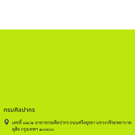
กรมศิลปากร
เลขที่ ๘๑/๑ อาคารกรมศิลปากร ถนนศรีอยุธยา แขวงวชิระพยาบาล
ดุสิต กรุงเทพฯ ๑๐๓๐๐