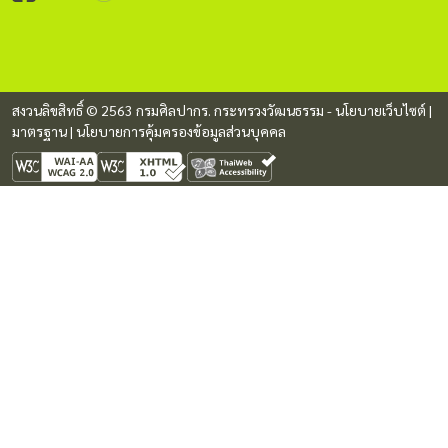
สงวนลิขสิทธิ์ © 2563 กรมศิลปากร. กระทรวงวัฒนธรรม -
นโยบายเว็บไซต์
|
มาตรฐาน
|
นโยบายการคุ้มครองข้อมูลส่วนบุคคล