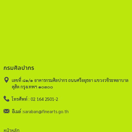
กรมศิลปากร
เลขที่ ๘๑/๑ อาคารกรมศิลปากร ถนนศรีอยุธยา แขวงวชิระพยาบาล
ดุสิต กรุงเทพฯ ๑๐๓๐๐
โทรศัพท์ : 02 164 2501-2
อีเมล์ :
saraban@finearts.go.th
หน้าหลัก