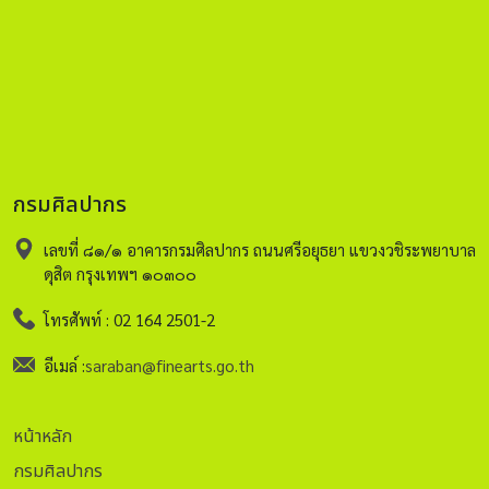
กรมศิลปากร
เลขที่ ๘๑/๑ อาคารกรมศิลปากร ถนนศรีอยุธยา แขวงวชิระพยาบาล
ดุสิต กรุงเทพฯ ๑๐๓๐๐
โทรศัพท์ : 02 164 2501-2
อีเมล์ :
saraban@finearts.go.th
หน้าหลัก
กรมศิลปากร