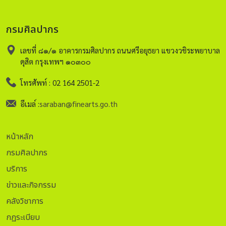
กรมศิลปากร
เลขที่ ๘๑/๑ อาคารกรมศิลปากร ถนนศรีอยุธยา แขวงวชิระพยาบาล
ดุสิต กรุงเทพฯ ๑๐๓๐๐
โทรศัพท์ : 02 164 2501-2
อีเมล์ :
saraban@finearts.go.th
หน้าหลัก
กรมศิลปากร
บริการ
ข่าวและกิจกรรม
คลังวิชาการ
กฏระเบียบ