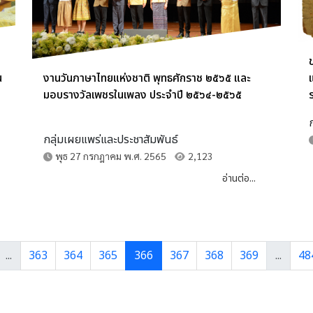
น
งานวันภาษาไทยแห่งชาติ พุทธศักราช ๒๕๖๕ และ
มอบรางวัลเพชรในเพลง ประจำปี ๒๕๖๔-๒๕๖๕
กลุ่มเผยแพร่และประชาสัมพันธ์
พุธ 27 กรกฎาคม พ.ศ. 2565
2,123
อ่านต่อ...
...
363
364
365
366
367
368
369
...
48