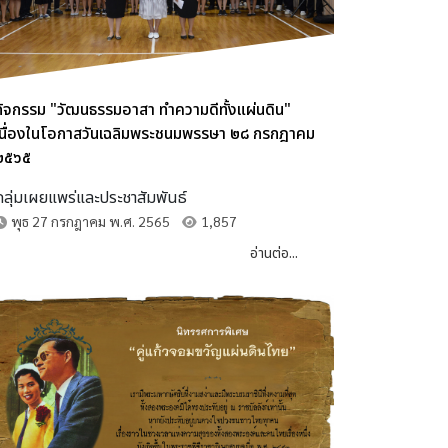
กิจกรรม "วัฒนธรรมอาสา ทำความดีทั้งแผ่นดิน"
เนื่องในโอกาสวันเฉลิมพระชนมพรรษา ๒๘ กรกฎาคม
๒๕๖๕
กลุ่มเผยแพร่และประชาสัมพันธ์
พุธ 27 กรกฎาคม พ.ศ. 2565
1,857
อ่านต่อ...