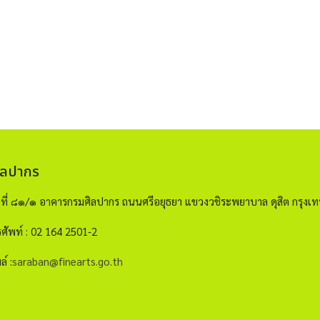
ิลปากร
ขที่ ๘๑/๑ อาคารกรมศิลปากร ถนนศรีอยุธยา แขวงวชิระพยาบาล ดุสิต กรุ
ศัพท์ : 02 164 2501-2
ล์ :
saraban@finearts.go.th