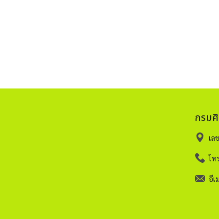
กรมศ
เล
โทร
อีเม