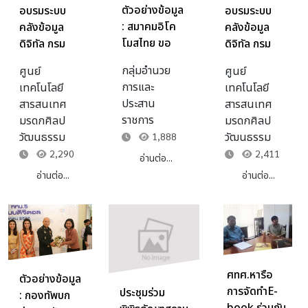
ตัวอย่างข้อมูล
อบรมระบบ
อบรมระบบ
: สมาคมอิโค
คลังข้อมูล
คลังข้อมูล
โมสไทย ขอ
ดิจิทัล กรม
ดิจิทัล กรม
เชิญร่วมการ
ศิลปากร
ศิลปากร
กลุ่มอำนวย
ศูนย์
ศูนย์
เสวนาทาง
กระทรวง
กระทรวง
การและ
เทคโนโลยี
เทคโนโลยี
วิชาการ หัวข้อ
วัฒนธรรม (วัน
วัฒนธรรม
ประสาน
สารสนเทศ
สารสนเทศ
"(หยุด) รื้อ
ที่ 2)
ราชการ
มรดกศิลป
มรดกศิลป
โบราณสถาน
วัฒนธรรม
วัฒนธรรม
1,888
ศาลฎีกา (....)
2,290
2,411
อ่านต่อ...
อ่านต่อ...
อ่านต่อ...
ศทศ.หารือ
ตัวอย่างข้อมูล
การจัดทำE-
ประชุมร่วม
: กองทัพบก