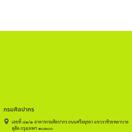
กรมศิลปากร
เลขที่ ๘๑/๑ อาคารกรมศิลปากร ถนนศรีอยุธยา แขวงวชิระพยาบาล
ดุสิต กรุงเทพฯ ๑๐๓๐๐