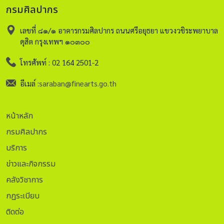
กรมศิลปากร
เลขที่ ๘๑/๑ อาคารกรมศิลปากร ถนนศรีอยุธยา แขวงวชิระพยาบาล
ดุสิต กรุงเทพฯ ๑๐๓๐๐
โทรศัพท์ : 02 164 2501-2
อีเมล์ :
saraban@finearts.go.th
หน้าหลัก
กรมศิลปากร
บริการ
ข่าวและกิจกรรม
คลังวิชาการ
กฏระเบียบ
ติดต่อ