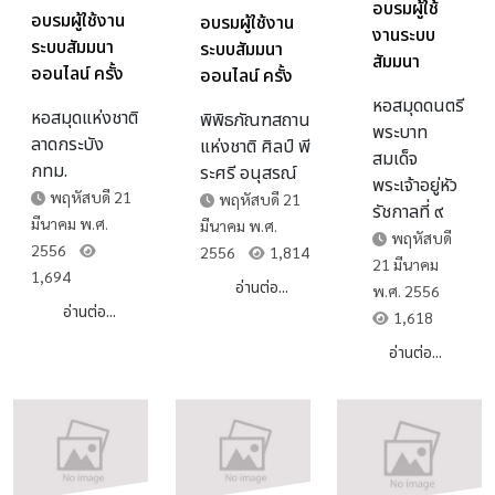
อบรมผู้ใช้
อบรมผู้ใช้งาน
อบรมผู้ใช้งาน
งานระบบ
ระบบสัมมนา
ระบบสัมมนา
สัมมนา
ออนไลน์ ครั้ง
ออนไลน์ ครั้ง
ออนไลน์
ที่2
ที่2
หอสมุดดนตรี
ครั้งที่2
หอสมุดแห่งชาติ
พิพิธภัณฑสถาน
พระบาท
ลาดกระบัง
แห่งชาติ ศิลป์ พี
สมเด็จ
กทม.
ระศรี อนุสรณ์
พระเจ้าอยู่หัว
พฤหัสบดี 21
พฤหัสบดี 21
รัชกาลที่ ๙
มีนาคม พ.ศ.
มีนาคม พ.ศ.
พฤหัสบดี
2556
2556
1,814
21 มีนาคม
1,694
อ่านต่อ...
พ.ศ. 2556
อ่านต่อ...
1,618
อ่านต่อ...