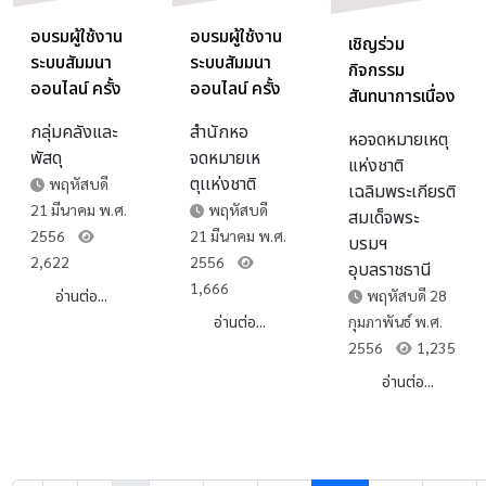
อบรมผู้ใช้งาน
อบรมผู้ใช้งาน
เชิญร่วม
ระบบสัมมนา
ระบบสัมมนา
กิจกรรม
ออนไลน์ ครั้ง
ออนไลน์ ครั้ง
สันทนาการเนื่อง
ที่2
ที่2
ในโอกาสวันเด็ก
กลุ่มคลังและ
สำนักหอ
หอจดหมายเหตุ
แห่งชาติ ปี
พัสดุ
จดหมายเห
แห่งชาติ
๒๕๕๖
ตุเเห่งชาติ
พฤหัสบดี
เฉลิมพระเกียรติ
21 มีนาคม พ.ศ.
พฤหัสบดี
สมเด็จพระ
2556
21 มีนาคม พ.ศ.
บรมฯ
2,622
2556
อุบลราชธานี
1,666
พฤหัสบดี 28
อ่านต่อ...
กุมภาพันธ์ พ.ศ.
อ่านต่อ...
2556
1,235
อ่านต่อ...