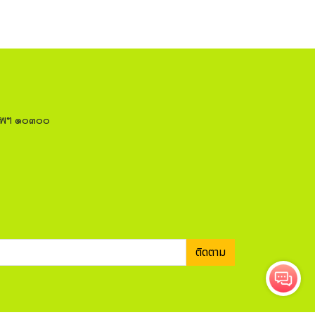
งเทพฯ ๑๐๓๐๐
ติดตาม