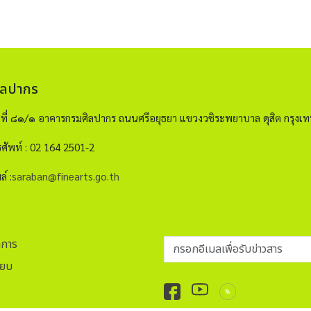
ิลปากร
ขที่ ๘๑/๑ อาคารกรมศิลปากร ถนนศรีอยุธยา แขวงวชิระพยาบาล ดุสิต กรุ
ศัพท์ : 02 164 2501-2
ล์ :
saraban@finearts.go.th
กรอกอีเมลเพื่อรับข่าวสาร
าการ
ียบ