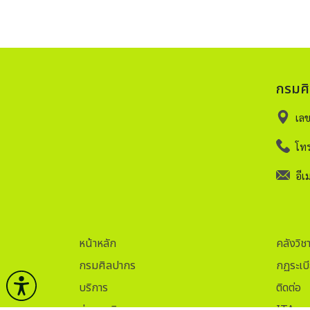
กรมศ
เล
โทร
อีเม
หน้าหลัก
คลังวิช
กรมศิลปากร
กฏระเบ
บริการ
ติดต่อ
ข่าวและกิจกรรม
ITA.