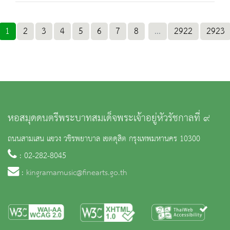
1
2
3
4
5
6
7
8
...
2922
2923
หอสมุดดนตรีพระบาทสมเด็จพระเจ้าอยู่หัวรัชกาลที่ ๙
ถนนสามเสน แขวง วชิรพยาบาล เขตดุสิต กรุงเทพมหานคร 10300
: 02-282-8045
:
kingramamusic@finearts.go.th