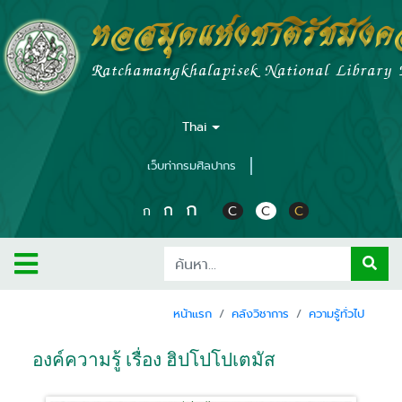
หอสมุดแห่งชาติรัชมัง
Ratchamangkhalapisek National Library
Thai
เว็บท่ากรมศิลปากร
ก
ก
ก
C
C
C
หน้าแรก
คลังวิชาการ
ความรู้ทั่วไป
องค์ความรู้ เรื่อง ฮิปโปโปเตมัส