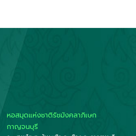
หอสมุดแห่งชาติรัชมังคลาภิเษก
กาญจนบุรี