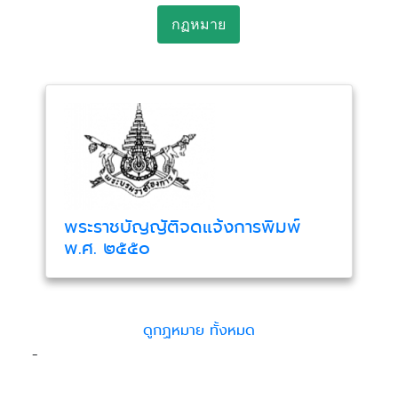
กฏหมาย
พระราชบัญญัติจดแจ้งการพิมพ์
พ.ศ. ๒๕๕๐
ดูกฏหมาย ทั้งหมด
-