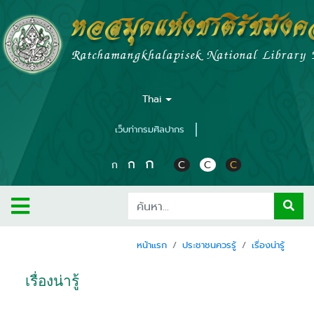
หอสมุดแห่งชาติรัชมัง
Ratchamangkhalapisek National Library
Thai
เว็บท่ากรมศิลปากร
ก
ก
ก
C
C
C
หน้าแรก
ประชาชนควรรู้
เรื่องน่ารู้
เรื่องน่ารู้