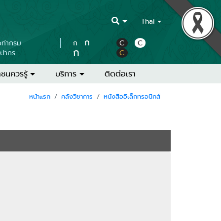
Thai
ก
บท่ากรม
ก
C
C
ก
ลปากร
C
ชนควรรู้
บริการ
ติดต่อเรา
หน้าแรก
คลังวิชาการ
หนังสืออิเล็กทรอนิกส์