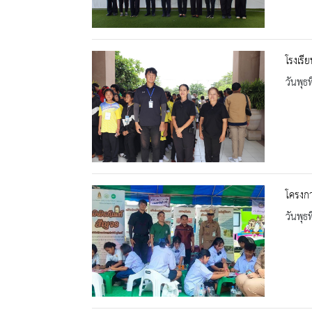
โรงเรี
วันพุธ
โครงกา
วันพุธ