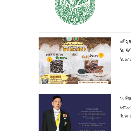
#เชิญช
วัย จั
วันพฤห
ขอเชิ
๒๕๖๙
วันพฤห