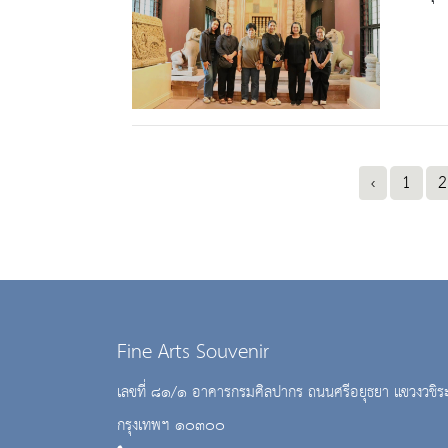
‹
1
2
Fine Arts Souvenir
เลขที่ ๘๑/๑ อาคารกรมศิลปากร ถนนศรีอยุธยา แขวงวชิร
กรุงเทพฯ ๑๐๓๐๐