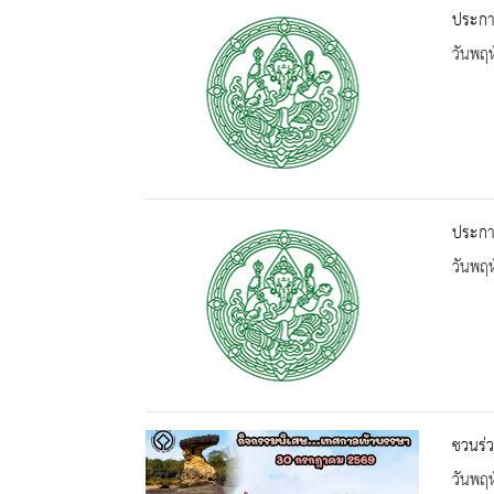
ประกาศ
วันพฤห
ประกาศ
วันพฤห
ชวนร่
วันพฤห