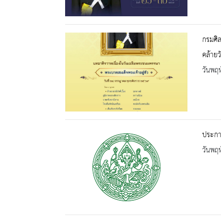
กรมศิล
คล้าย
วันพฤห
ประกาศ
วันพฤห