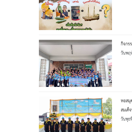
กิจกรรม
วันพฤห
หอสมุด
สมเด็จ
วันพุธ