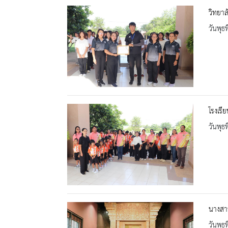
วิทยาล
วันพุธ
โรงเรี
วันพุธ
นางสาว
วันพุธ