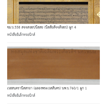
ชม.บ.558 สจฺจสงฺเขปนิสฺสย (นิสสัยสัจจสังเขป) ผูก 4
หนังสืออิเล็กทรอนิกส์
เวสฺสนฺตรานิสสกถา (ฉลองพระเวสสันดร) นพ.บ.760/1 ผูก 1
หนังสืออิเล็กทรอนิกส์