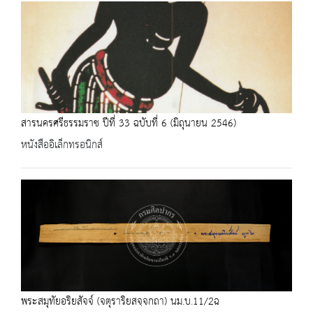
สารนครศรีธรรมราช ปีที่ 33 ฉบับที่ 6 (มิถุนายน 2546)
หนังสืออิเล็กทรอนิกส์
พระสมุทัยอริยสัจจ์ (จตุราริยสจฺจกถา) นม.บ.11/2ฉ