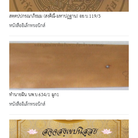
สตฺตปฺปกรณาภิธมฺม (สงฺคิณี-มหาปฎฐาน) อย.บ.119/3
หนังสืออิเล็กทรอนิกส์
ทำนายฝัน นพ.บ.634/1 ผูก1
หนังสืออิเล็กทรอนิกส์