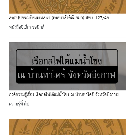
สตฺตปฺปกรณภิธมฺมเทสนา (เทศนาสังคิณี-ยมก) สพ.บ.127/4ก
หนังสืออิเล็กทรอนิกส์
องค์ความรู้เรื่อง เรือกลไฟใต้แม่น้ำโขง ณ บ้านท่าไคร้ จังหวัดบึงกาฬ.
ความรู้ทั่วไป