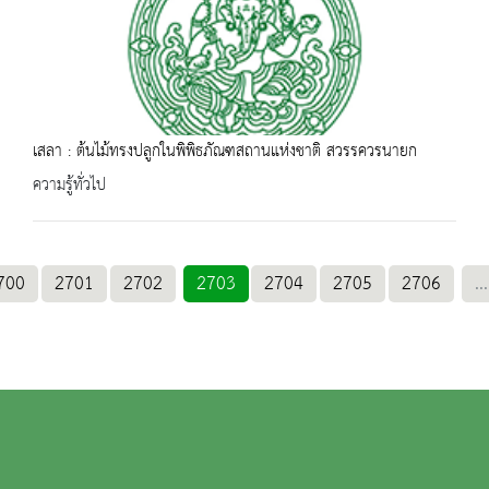
เสลา : ต้นไม้ทรงปลูกในพิพิธภัณฑสถานแห่งชาติ สวรรควรนายก
ความรู้ทั่วไป
700
2701
2702
2703
2704
2705
2706
...