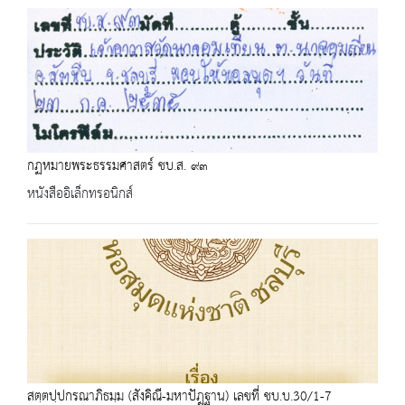
กฏหมายพระธรรมศาสตร์ ชบ.ส. ๙๓
หนังสืออิเล็กทรอนิกส์
สตฺตปฺปกรณาภิธมฺม (สังคิณี-มหาปัฎฐาน) เลขที่ ชบ.บ.30/1-7