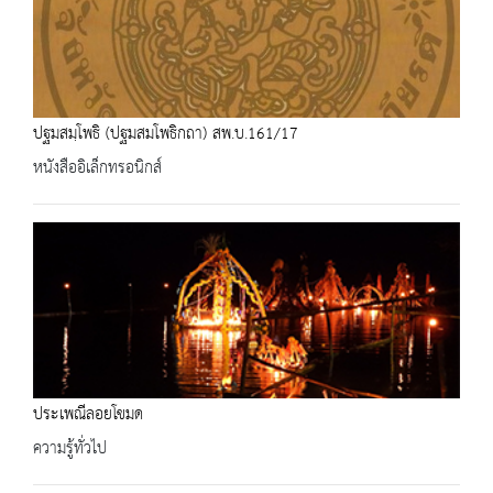
ปฐมสมฺโพธิ (ปฐมสมโพธิกถา) สพ.บ.161/17
หนังสืออิเล็กทรอนิกส์
ประเพณีลอยโขมด
ความรู้ทั่วไป