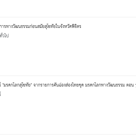
ารทางวัฒนธรรมก่อนสมัยสุโขทัยในจังหวัดพิจิตร
ทั่วไป
ศน์ "มรดกโลกสุโขทัย" จากรายการคันฉ่องส่องไทยชุด มรดกโลกทางวัฒนธรรม ตอน
์