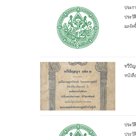
ประกา
ประวัต
ผลจัดซื
ทวีปัญ
หนังสื
ประวัต
ประวัต