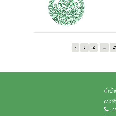
‹
1
2
...
2
สำนัก
ถ.ปราจี
: 0