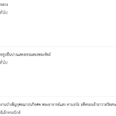
หลวง
ทั่วไป
ทธรูปยืนปางแสดงธรรมสองพระหัตถ์
ทั่วไป
ึกงานบำเพ็ญกุศลฌาปนกิจศพ พระอาจารย์แสง ตานงฺกโร อดีตรองเจ้าอาวาสวัดสระ
ออิเล็กทรอนิกส์