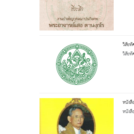
วิสัยท
วิสัยท
หนังส
หนังสื