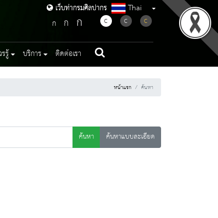
Thai
เว็บท่ากรมศิลปากร
เว็บท่ากรมศิลปากร
ก
ก
C
C
C
ก
รู้
บริการ
ติดต่อเรา
หน้าแรก
ค้นหา
ค้นหา
ค้นหาแบบละเอียด