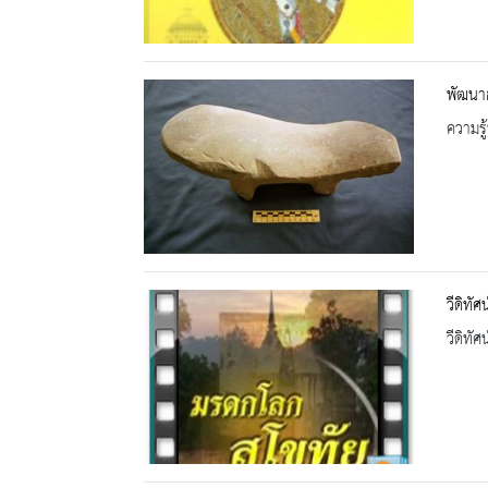
พัฒนาก
ความรู้
วีดิทั
วีดิทัศน