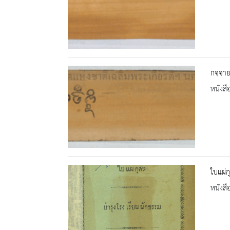
กจฺจา
หนังสื
ใบแผ่ก
หนังสื