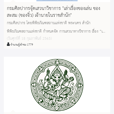
กรมศิลปากรจัุดเสวนาวิชาการ "เล่าเรื่องของเล่น ของ
สะสม (ของจิ๋ว) เจ้านายในราชสำนัก"
กรมศิลปากร โดยพิพิธภัณฑสถานแห่งชาติ พระนคร สำนัก
พิพิธภัณฑสถานแห่งชาติ กำหนดจัด การเสวนาทางวิชาการ เรื่อง “เล่า
(วันศุกร์ที่ 18 กุมภาพันธ์ 2565)
เรื่องของเล่น ของสะสม (ของจิ๋ว) เจ้านายในราชสำนัก” ในวันศุกร์ที่
จำนวนผู้เข้าชม 1779
๑๘ กุมภาพันธ์ ๒๕๖๕ เวลา ๑๓.๓๐ น. ณ ห้องประชุมอาคารดำรง
ราชานุภาพ พิพิธภัณฑสถานแห่งชาติ พระนคร ผู้สนใจลงทะเบียน
สำรองที่นั่ง (จำนวนจำกัด ๔๐ คน) โทร. ๐ ๒๒๒๔ ๑๓๓๓ และ ๐
๒๒๒๔ ๑๔๐๒ หรือชมผ่าน Facebook Live: กรมศิลปากร
กระทรวงวัฒนธรรม