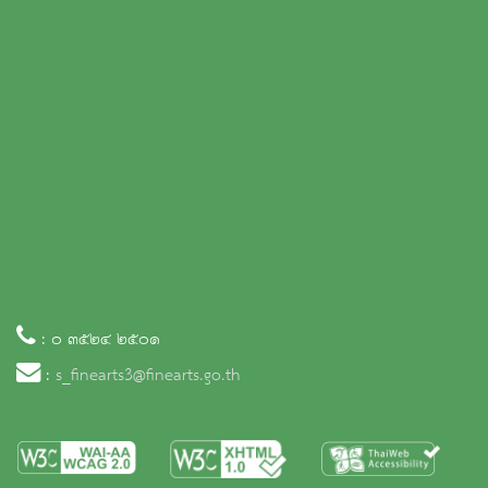
: ๐ ๓๕๒๔ ๒๕๐๑
:
s_finearts3@finearts.go.th