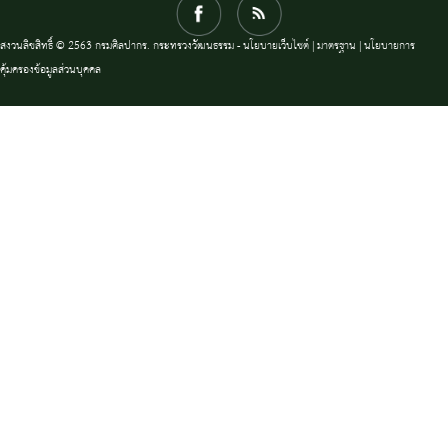
สงวนลิขสิทธิ์ © 2563 กรมศิลปากร. กระทรวงวัฒนธรรม -
นโยบายเว็บไซต์
|
มาตรฐาน
|
นโยบายการ
คุ้มครองข้อมูลส่วนบุคคล