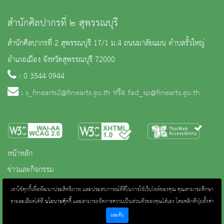
สำนักศิลปากรที่ ๒ สุพรรณบุรี
สำนักศิลปากรที่ 2 สุพรรณบุรี 17/1 ม.4 ถนนมาลัยแมน ตำบลรั้วใหญ่
อำเภอเมือง จังหวัดสุพรรณบุรี 72000
: 0 3544 0944
:
s_finearts2@finearts.go.th หรือ fad_sp@finearts.go.th
หน้าหลัก
ข่าวและกิจกรรม
นิทรรศการ
เราใช้คุกกี้เพื่อพัฒนาประสิทธิภาพ และประสบการณ์ที่ดีในการใช้เว็บไซต์ของคุณ คุณสามารถศึกษา
บริการ
รายละเอียดได้ที่
นโยบายคุ้กกี้
และสามารถจัดการความเป็นส่วนตัวของคุณได้เอง โดยคลิกที่ปุ่มตั้งค่า
เกี่ยวกับหน่วยงาน
ยอมรับ