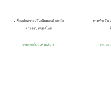
จารึกสมัยทวารวดีในดินแดนฝั่งตะวัน
คอกช้างดิน เ
รายละเอียดเพิ่มเติม >
รายละเอ