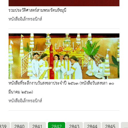
รวมประวัติศาสตร์สามพระรัตนธัชมุนี
หนังสืออิเล็กทรอนิกส์
หนังสือที่ระลึกงานวันสงขลาประจำปี ๒๕๖๓ (หนังสือวันสงขลา ๑๐
มีนาคม ๒๕๖๓)
หนังสืออิเล็กทรอนิกส์
839
2840
2841
2842
2843
2844
2845
...