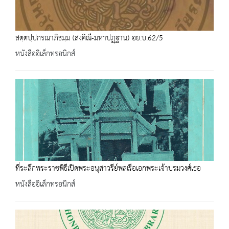
สตฺตปฺปกรณาภิธมฺม (สงฺคิณี-มหาปฏฺฐาน) อย.บ.62/5
หนังสืออิเล็กทรอนิกส์
ที่ระลึกพระราชพิธีเปิดพระอนุสาวรีย์พลเรือเอกพระเจ้าบรมวงศ์เธอ
หนังสืออิเล็กทรอนิกส์