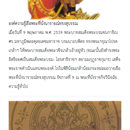
องค์ความรู้เรือพระที่นั่งนารายณ์ทรงสุบรรณ
เมื่อวันที่ 9 พฤษภาคม พ.ศ. 2539 พระบาทสมเด็จพระบรมชนกาธิเบ
ศร มหาภูมิพลอดุลยเดชมหาราช บรมนาถบพิตร ทรงพระกรุณาโปรด
เกล้าฯ ให้พระบาทสมเด็จพระวชิรเกล้าเจ้าอยู่หัว (ขณะนั้นยังดำรงพระ
อิสริยยศเป็นสมเด็จพระบรม- โอรสาธิราชฯ สยามมกุฎราชกุมาร) เสด็จ
พระราชดำเนินแทนพระองค์ ไปในพิธีน้อมเกล้าน้อมกระหม่อมถวายเรือ
พระที่นั่งนารายณ์ทรงสุบรรณ รัชกาลที่ 9 ณ พระที่นั่งราชกิจวินิจฉัย
ความรู้ทั่วไป