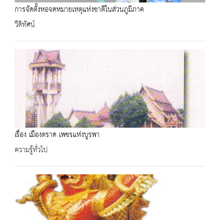
การจัดตั้งหอจดหมายเหตุแห่งชาติในส่วนภูมิภาค
วีดิทัศน์
เรื่อง เมืองตราด เพชรแห่งบูรพา
ความรู้ทั่วไป