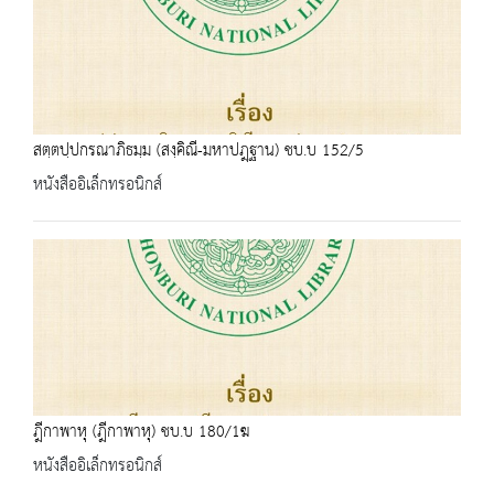
สตฺตปฺปกรณาภิธมฺม (สงฺคิณี-มหาปฎฺฐาน) ชบ.บ 152/5
หนังสืออิเล็กทรอนิกส์
ฎีกาพาหุ (ฎีกาพาหุ) ชบ.บ 180/1ฆ
หนังสืออิเล็กทรอนิกส์