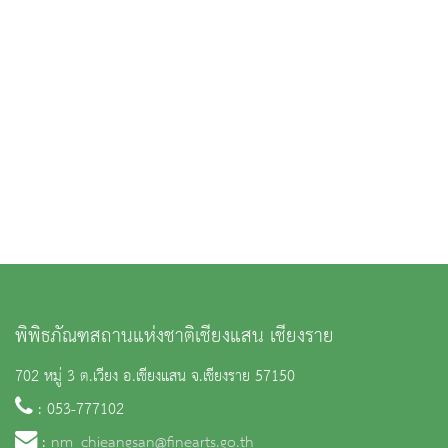
พิพิธภัณฑสถานแห่งชาติเชียงแสน เชียงราย
702 หมู่ 3 ต.เวียง อ.เชียงแสน จ.เชียงราย 57150
: 053-777102
:
nm_chieangsan@finearts.go.th