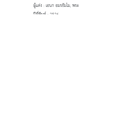
ผู้แต่ง : เอนก อมรธัมโม, พระ
ปีที่พิมพ์ : 2526
สถานที่พิมพ์ : เชียงใหม่
สำนักพิมพ์ : ทิพย์เนตรการพิมพ์
(จำนวนผู้เข้าชม 1674 ครั้ง)
หอสมุ
20/1 ถน
: 0