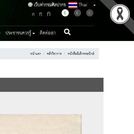
Thai
เว็บท่ากรมศิลปากร
เว็บท่ากรมศิลปากร
ก
ก
C
C
C
ก
ประชาชนควรรู้
ติดต่อเรา
หน้าแรก
คลังวิชาการ
หนังสืออิเล็กทรอนิกส์