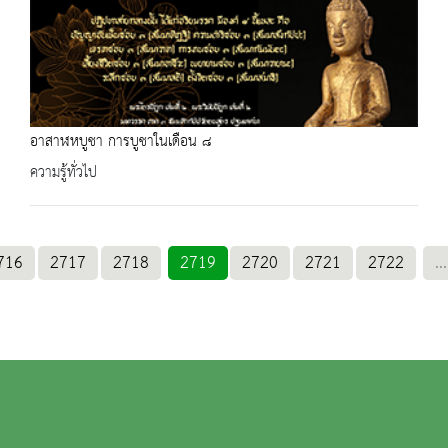
อาสาฬหบูชา การบูชาในเดือน ๘
ความรู้ทั่วไป
716
2717
2718
2719
2720
2721
2722
...