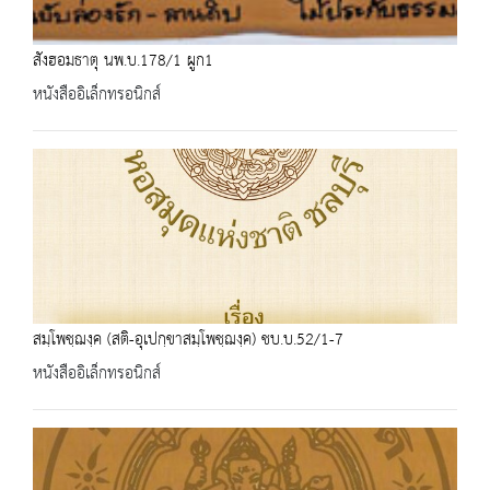
สังฮอมธาตุ นพ.บ.178/1 ผูก1
หนังสืออิเล็กทรอนิกส์
สมฺโพชฺฌงฺค (สติ-อุเปกฺขาสมฺโพชฺฌงฺค) ชบ.บ.52/1-7
หนังสืออิเล็กทรอนิกส์