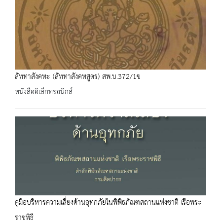
สัททาสังคหะ (สัททาสังคหสูตร) สพ.บ.372/1ข
หนังสืออิเล็กทรอนิกส์
คู่มือบริหารความเสี่ยงด้านอุทกภัยในพิพิธภัณฑสถานแห่งชาติ เรือพระ
ราชพิธี