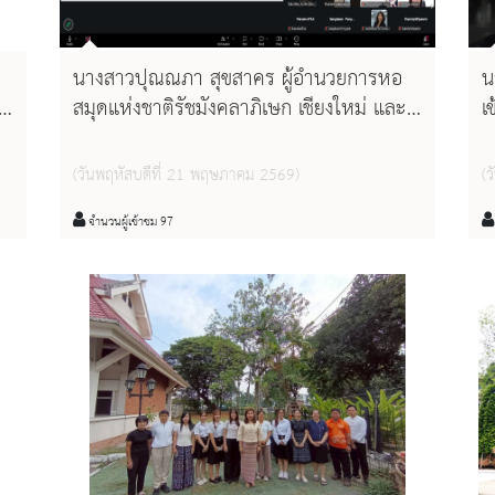
นางสาวปุณณภา สุขสาคร ผู้อำนวยการหอ
น
สมุดแห่งชาติรัชมังคลาภิเษก เชียงใหม่ และ
เ
นางสาวสุคนธ์ทิพย์ จันทะลุน บรรณารักษ์
ชำนาญการ เข้าร่วมการประชุมสมาคมห้อง
(วันพฤหัสบดีที่ 21 พฤษภาคม 2569)
(
สมุดแห่งประเทศไทย ในพระราชูปถัมภ์
สมเด็จพระเทพรัตนราชสุดาฯ สยามบรมราช
จำนวนผู้เข้าชม 97
กุมารี