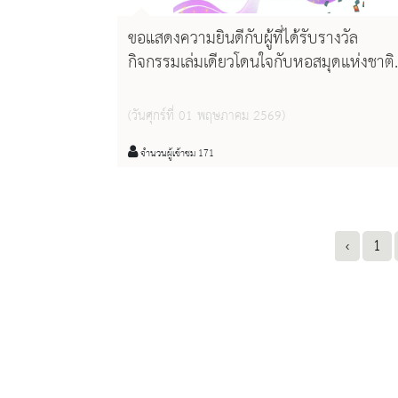
ขอแสดงความยินดีกับผู้ที่ได้รับรางวัล
กิจกรรมเล่มเดียวโดนใจกับหอสมุดแห่งชาติ
เชียงใหม่ The one & only : My beloved
book story @nl.cnx เดือนเมษายน
(วันศุกร์ที่ 01 พฤษภาคม 2569)
จำนวนผู้เข้าชม 171
‹
1