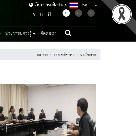
Thai
เว็บท่ากรมศิลปากร
เว็บท่ากรมศิลปากร
ก
ก
C
C
C
ก
ประชาชนควรรู้
ติดต่อเรา
หน้าแรก
ข่าวและกิจกรรม
ข่าวกิจกรรม