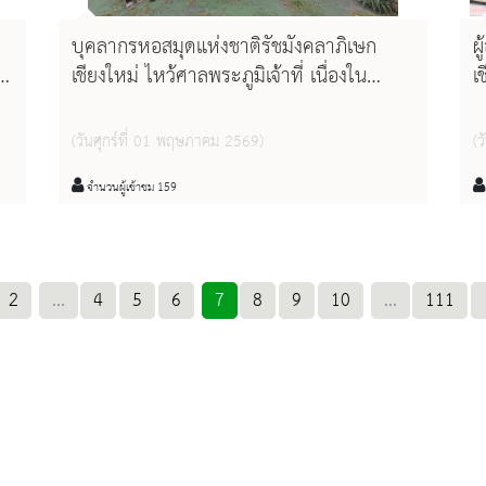
บุคลากรหอสมุดแห่งชาติรัชมังคลาภิเษก
ผ
ฯ
เชียงใหม่ ไหว้ศาลพระภูมิเจ้าที่ เนื่องใน
เ
โอกาสเทศกาลสงกรานต์
ด
ก
(วันศุกร์ที่ 01 พฤษภาคม 2569)
(
ท
จำนวนผู้เข้าชม 159
2
...
4
5
6
7
8
9
10
...
111