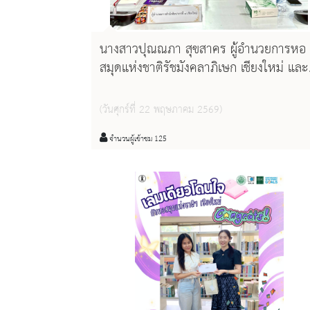
นางสาวปุณณภา สุขสาคร ผู้อำนวยการหอ
สมุดแห่งชาติรัชมังคลาภิเษก เชียงใหม่ และ
นางสาวพิมพา สุธัญญาวัชชัย บรรณารักษ์
ชำนาญการ เข้าร่วมประชุมเตรียมความ
(วันศุกร์ที่ 22 พฤษภาคม 2569)
พร้อมการจัดงานเชียงใหม่ไพรด์ ๒๕๖๙
จำนวนผู้เข้าชม 125