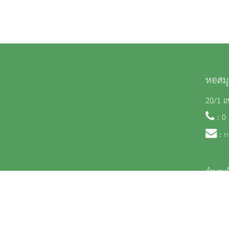
หอสมุ
20/1 ถน
: 0
:
n
จำนวนผู
สงวนลิขสิทธิ์ © 2563 กรมศิลปากร. กระทรวงวัฒนธรรม -
นโยบายเว็บไซต์
|
มาตรฐ