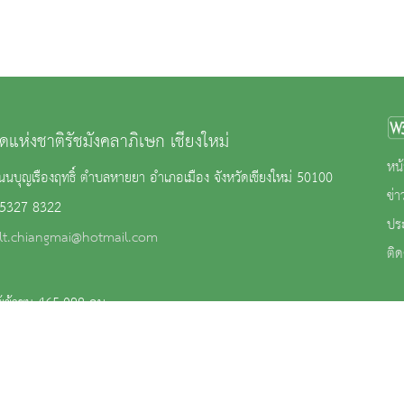
ดแห่งชาติรัชมังคลาภิเษก เชียงใหม่
หน้
นบุญเรืองฤทธิ์ ตำบลหายยา อำเภอเมือง จังหวัดเชียงใหม่ 50100
ข่
 5327 8322
ปร
lt.chiangmai@hotmail.com
ติด
้เข้าชม 465,098 คน
าน
|
นโยบายการคุ้มครองข้อมูลส่วนบุคคล