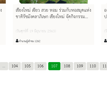
่ง
เชียงใหม่ เขียว สวย หอม ร่วมกับหอสมุดแห่ง
อ
ชาติรัชมังคลาภิเษก เชียงใหม่ จัดกิจกรรม
ป
เรียนรู้ การปลูกพืชผักสวนครัวที่ปลอดภัยต่อ
T
สุขภาพ "แปลง ปลูก ปัน"
ม
(วันศุกร์ที่ 19 มิถุนายน 2563)
(ว
ช
ง
จำนวนผู้เข้าชม 1262
ใ
...
104
105
106
107
108
109
110
11