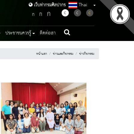
Thai
เว็บท่ากรมศิลปากร
เว็บท่ากรมศิลปากร
ก
ก
C
C
C
ก
ประชาชนควรรู้
ติดต่อเรา
หน้าแรก
ข่าวและกิจกรรม
ข่าวกิจกรรม