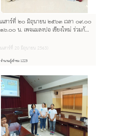
ันเสาร์ที่ ๒๐ มิถุนายน ๒๕๖๓ เวลา ๐๙.๐๐
 ๑๖.๐๐ น. เพจแมลงปอ เชียงใหม่ ร่วมกับ
อสมุดแห่งชาติรัชมังคลาภิเษกเชียงใหม่
ลุ่มอารียาเชียงใหม่ และเพจห้องยกใจ ร่วม
ันเสาร์ที่ 20 มิถุนายน 2563)
ัดงาน Talk เปิดปัญญา และ workshop
ค้นหารักแท้.... ด้วยใจตื่นรู้ภายใน"
จำนวนผู้เข้าชม 1223