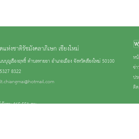
ดแห่งชาติรัชมังคลาภิเษก เชียงใหม่
หน้
นบุญเรืองฤทธิ์ ตำบลหายยา อำเภอเมือง จังหวัดเชียงใหม่ 50100
ข่
 5327 8322
ปร
lt.chiangmai@hotmail.com
ติด
้เข้าชม 465,551 คน
าน
|
นโยบายการคุ้มครองข้อมูลส่วนบุคคล