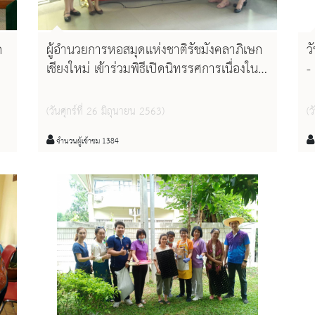
ก
ผู้อำนวยการหอสมุดแห่งชาติรัชมังคลาภิเษก
ว
เชียงใหม่ เข้าร่วมพิธีเปิดนิทรรศการเนื่องใน
-
วันสุนทรภู่ ประจำปี พ.ศ. ๒๕๖๓ "๒๓๔ ปี
ห
สุนทรภู่ กวี ๔ แผ่นดิน"
ก
(วันศุกร์ที่ 26 มิถุนายน 2563)
(ว
จ
"
จำนวนผู้เข้าชม 1384