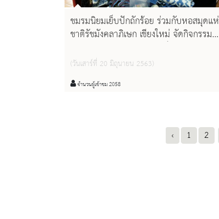
ชมรมนิยมเย็บปักถักร้อย ร่วมกับหอสมุดแห
ชาติรัชมังคลาภิเษก เชียงใหม่ จัดกิจกรรม
สำหรับคนรักงานฝีมือ งานเย็บปักถักร้อย
ต่างๆ
(วันเสาร์ที่ 20 มิถุนายน 2563)
จำนวนผู้เข้าชม 2058
‹
1
2