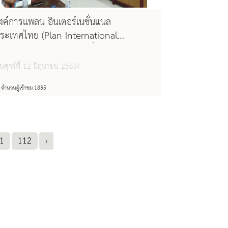
งค์การแพลน อินเตอร์เนชั่นแนล
ระเทศไทย (Plan International
hailand) และบริษัท โทเทิ่ล แอ็คเซ็ส คอม
ูนิเคชั่น จำกัด (มหาชน) ร่วมกับหอสมุดแห่ง
ันศุกร์ที่ 12 มิถุนายน 2563)
าติรัชมังคลาภิเษก เชียงใหม่ ร่วมกันดำเนิน
านโครงการรู้เท่าทัน เฝ้าระวังความรุนแรง
จำนวนผู้เข้าชม 1835
นโลกออนไลน์
1
112
›