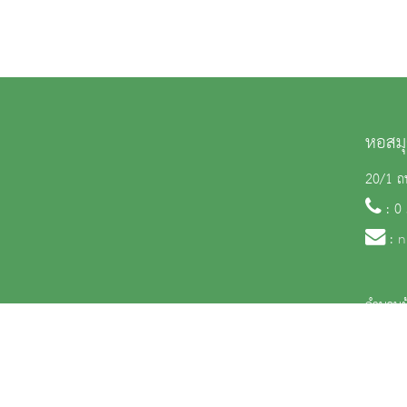
หอสมุ
20/1 ถน
: 0
:
n
จำนวนผู
สงวนลิขสิทธิ์ © 2563 กรมศิลปากร. กระทรวงวัฒนธรรม -
นโยบายเว็บไซต์
|
มาตรฐ