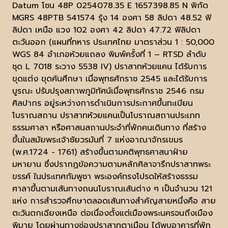
Datum โซน 48P 0254078.35 E 1657398.85 N พิกัด
MGRS 48PTB 541574 รุ้ง 14 องศา 58 ลิปดา 48.52 ฟิ
ลิปดา เหนือ แวง 102 องศา 42 ลิปดา 47.72 ฟิลิปดา
ตะวันออก (แผนที่ทหาร ประเทศไทย มาตราส่วน 1 : 50,000
WGS 84 อำเภอห้วยแถลง พิมพ์ครั้งที่ 1 – RTSD ลำดับ
ชุด L 7018 ระวาง 5538 IV) ปราสาทห้วยแคน ได้รับการ
ขุดแต่ง ขุดค้นศึกษา เมื่อพุทธศักราช 2545 และได้รับการ
บูรณะ ปรับปรุงสภาพภูมิทัศน์เมื่อพุทธศักราช 2546 กรม
ศิลปากร อยู่ระหว่างการดำเนินการประกาศขึ้นทะเบียน
โบราณสถาน ปราสาทห้วยแคนเป็นโบราณสถานประเภท
ธรรมศาลา หรือศาสนสถานประจำที่พักคนเดินทาง ที่สร้าง
ขึ้นในสมัยพระเจ้าชัยวรมันที่ 7 แห่งอาณาจักรเขมร
(พ.ศ.1724 - 1761) สร้างขึ้นตามคติพุทธศาสนาฝ่าย
มหายาน ซึ่งปรากฏข้อความตามหลักศิลาจารึกปราสาทพระ
ขรรค์ ในประเทศกัมพูชา พระองค์ทรงโปรดให้สร้างธรรม
ศาลาขึ้นตามเส้นทางถนนโบราณเส้นต่าง ๆ เป็นจำนวน 121
แห่ง การสำรวจศึกษาตลอดเส้นทางสำคัญสายหนึ่งคือ สาย
ตะวันตกเฉียงเหนือ ต่อเนื่องตั้งแต่เมืองพระนครจนถึงเมือง
พิมาย โดยผ่านทางช่องปราสาทตาเมือน ได้พบอาคารที่พัก