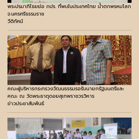
พระปรมาภิไธยย่อ ภปร. ที่พบในประเทศไทย น้ำตกพรหมโลก
จ.นครศรีธรรมราช
วีดิทัศน์
คณะผู้บริหารกระทรวงวัฒนธรรมรอรับนายกรัฐมนตรีและ
คณะ ณ วัดพระธาตุดอยสุเทพราชวรวิหาร
ข่าวประชาสัมพันธ์