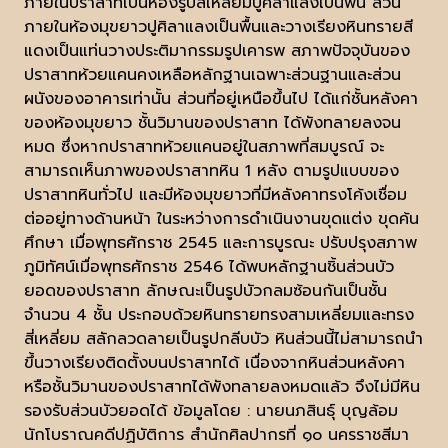
ภายในปราสาทเป็นห้องรูปสี่เหลี่ยมปูศิลาแลงเป็นพื้น ส่วน
ภายในห้องมุขยาวปูศิลาแลงเป็นพื้นและวางเรียงหินทรายสี
แดงเป็นแท่นวางประติมากรรมรูปเคารพ สภาพปัจจุบันของ
ปราสาทห้วยแคนคงเหลือหลักฐานเฉพาะส่วนฐานและส่วน
ผนังของอาคารเท่านั้น ส่วนที่อยู่เหนือขึ้นไป ได้แก่ชั้นหลังคา
ของห้องมุขยาว ชั้นวิมานของปราสาท ได้พังทลายลงจน
หมด ซึ่งหากปราสาทห้วยแคนอยู่ในสภาพที่สมบูรณ์ จะ
สามารถเห็นภาพของปราสาทหิน 1 หลัง ตามรูปแบบของ
ปราสาทหินทั่วไป และมีห้องมุขยาวที่มีหลังคาทรงโค้งเชื่อม
ต่ออยู่ทางด้านหน้า ในระหว่างการดำเนินงานขุดแต่ง ขุดค้น
ศึกษา เมื่อพุทธศักราช 2545 และการบูรณะ ปรับปรุงสภาพ
ภูมิทัศน์เมื่อพุทธศักราช 2546 ได้พบหลักฐานชิ้นส่วนบัว
ยอดของปราสาท ลักษณะเป็นรูปบัวกลมซ้อนกันเป็นชั้น
จำนวน 4 ชั้น ประกอบด้วยหินทรายทรงสามเหลี่ยมและทรง
สี่เหลี่ยม สลักลวดลายเป็นรูปกลีบบัว หินส่วนนี้ไม่สามารถนำ
ขึ้นวางเรียงติดตั้งบนปราสาทได้ เนื่องจากหินส่วนหลังคา
หรือชั้นวิมานของปราสาทได้พังทลายลงหมดแล้ว จึงไม่มีหิน
รองรับส่วนบัวยอดได้ ข้อมูลโดย : นายนภสินธุ์ บุญล้อม
นักโบราณคดีปฏิบัติการ สำนักศิลปากรที่ ๑๐ นครราชสีมา