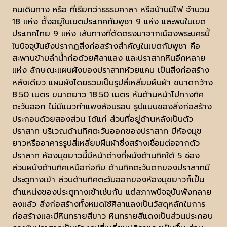
คนเดินทาง หรือ ที่เรียกว่าธรรมศาลา หรือบ้านมีไฟ จำนวน
18 แห่ง ตั้งอยู่ในเขตประเทศกัมพูชา 9 แห่ง และพบในเขต
ประเทศไทย 9 แห่ง เส้นทางที่ตัดตรงมาจากเมืองพระนครนี้
ในปัจจุบันยังปรากฏสิ่งก่อสร้างสำคัญในเขตกัมพูชา คือ
สะพานข้ามลำน้ำก่อด้วยศิลาแลง และปราสาทหินอีกหลาย
แห่ง ลักษณะแผนผังของปราสาทห้วยแคน เป็นสิ่งก่อสร้าง
หลังเดียว แผนผังโดยรวมเป็นรูปสี่เหลี่ยมผืนผ้า ขนาดกว้าง
8.50 เมตร ขนาดยาว 18.50 เมตร หันด้านหน้าไปทางทิศ
ตะวันออก ไม่มีแนวกำแพงล้อมรอบ รูปแบบของสิ่งก่อสร้าง
ประกอบด้วยสองส่วน ได้แก่ ส่วนที่อยู่ด้านหลังเป็นตัว
ปราสาท บริเวณด้านทิศตะวันออกของปราสาท มีห้องมุข
ยาวหรืออาคารรูปสี่เหลี่ยมผืนผ้าซึ่งสร้างเชื่อมต่อจากตัว
ปราสาท ห้องมุขยาวนี้มีหน้าต่างที่ผนังด้านทิศใต้ 5 ช่อง
ส่วนผนังด้านทิศเหนือก่อทึบ ด้านทิศตะวันตกของปราสาทมี
ประตูทางเข้า ส่วนด้านทิศตะวันออกของห้องมุขยาวก็เป็น
ตำแหน่งของประตูทางเข้าเช่นกัน แต่สภาพปัจจุบันพังทลาย
ลงแล้ว สิ่งก่อสร้างทั้งหมดใช้ศิลาแลงเป็นวัสดุหลักในการ
ก่อสร้างและมีหินทรายสีขาว หินทรายสีแดงเป็นส่วนประกอบ