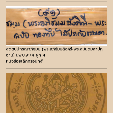
สตฺตปฺปกรณาภิธมฺม (พระอภิธัมมสังคิรี-พระสมันตมหาปัฎ
ฐาน) นพ.บ.91/4 ผูก 4
หนังสืออิเล็กทรอนิกส์