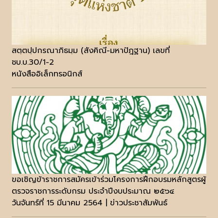
สตฺตปฺปกรณาภิธมฺม (สังคิณี-มหาปัฎฐาน) เลขที่
ชบ.บ.30/1-2
หนังสืออิเล็กทรอนิกส์
ขอเชิญข้าราชการสมัครเข้าร่วมโครงการฝึกอบรมหลักสูตรผู้
ตรวจราชการระดับกรม ประจำปีงบประมาณ ๒๕๖๔
วันจันทร์ที่ 15 มีนาคม 2564 | ข่าวประชาสัมพันธ์