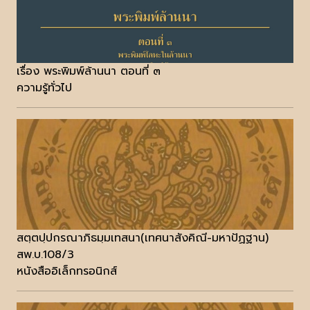
เรื่อง พระพิมพ์ล้านนา ตอนที่ ๓
ความรู้ทั่วไป
สตฺตปฺปกรณาภิธมฺมเทสนา(เทศนาสังคิณี-มหาปัฏฐาน)
สพ.บ.108/3
หนังสืออิเล็กทรอนิกส์