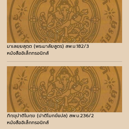
มาเลยฺยสุตฺต (พระมาลัยสูตร) สพ.บ.182/3
หนังสืออิเล็กทรอนิกส์
ภิกฺขุปาติโมกฺข (ปาติโมกข์แปล) สพ.บ.236/2
หนังสืออิเล็กทรอนิกส์