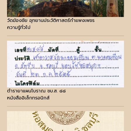
วัดฆ้องชัย อุทยานประวัติศาสตร์กำแพงเพชร
ความรู้ทั่วไป
ตำรายาแผนโบราณ ชบ.ส. ๘๘
หนังสืออิเล็กทรอนิกส์