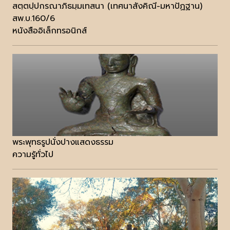
สตฺตปฺปกรณาภิธมฺมเทสนา (เทศนาสังคิณี-มหาปัฏฐาน)
สพ.บ.160/6
หนังสืออิเล็กทรอนิกส์
พระพุทธรูปนั่งปางแสดงธรรม
ความรู้ทั่วไป