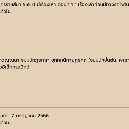
ครราชสีมา 555 ปี มีเรื่องเล่า ตอนที่ 1 "..เรื่องเล่าก่อนมีทางรถไฟใน
้ทั่วไป
ทวณฺณนา ธมฺมปทฏธกถา ขุทฺทกนิกายฏธกถ (ธมฺมปทขั้นต้น, คาถ
ออิเล็กทรอนิกส์
้ในอดีต 7 กรกฎาคม 2566
้ทั่วไป