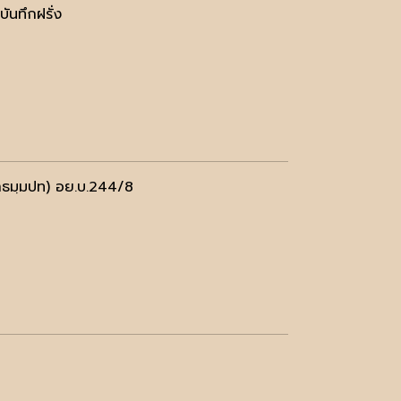
บันทึกฝรั่ง
าธมฺมปท) อย.บ.244/8