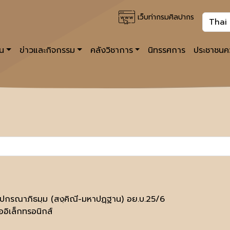
เว็บท่ากรมศิลปากร
าน
ข่าวและกิจกรรม
คลังวิชาการ
นิทรรศการ
ประชาชนคว
ฺปกรณาภิธมฺม (สงฺคิณี-มหาปฏฺฐาน) อย.บ.25/6
ออิเล็กทรอนิกส์