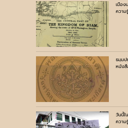
เมืองน
ความรู
ธมฺมป
หนังสื
วันนี
ความรู