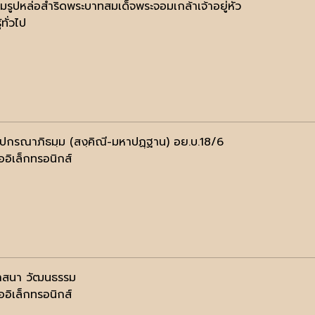
มรูปหล่อสำริดพระบาทสมเด็จพระจอมเกล้าเจ้าอยู่หัว
้ทั่วไป
ฺปกรณาภิธมฺม (สงฺคิณี-มหาปฏฺฐาน) อย.บ.18/6
ออิเล็กทรอนิกส์
าสนา วัฒนธรรม
ออิเล็กทรอนิกส์