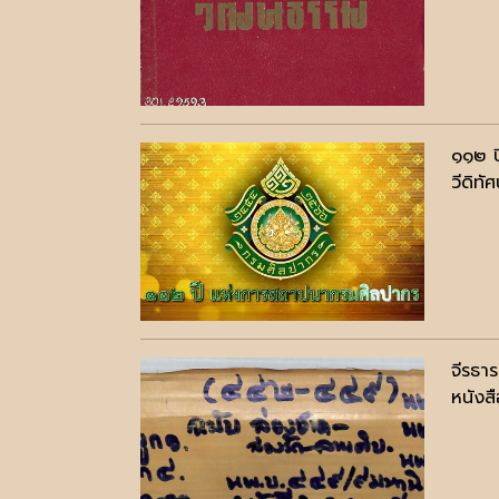
๑๑๒ ป
วีดิทัศ
จีรธา
หนังสื