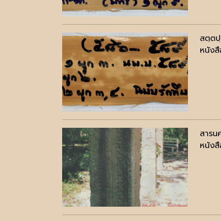
สตฺตป
หนังสื
สารนค
หนังสื