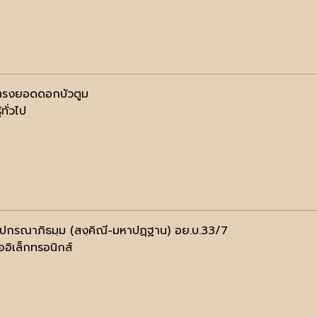
์ทรงยอดดอกบัวตูม
้ทั่วไป
ฺปกรณาภิธมฺม (สงฺคิณี-มหาปฏฺฐาน) อย.บ.33/7
ออิเล็กทรอนิกส์