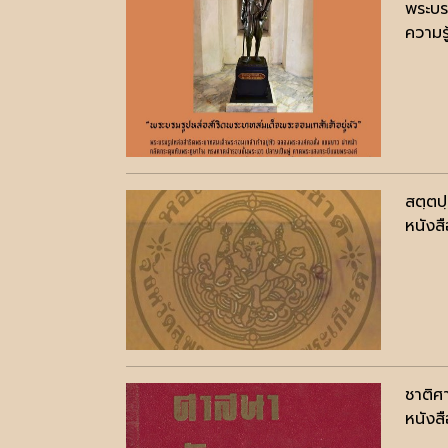
พระบร
ความรู
สตฺตป
หนังสื
ชาติศ
หนังสื