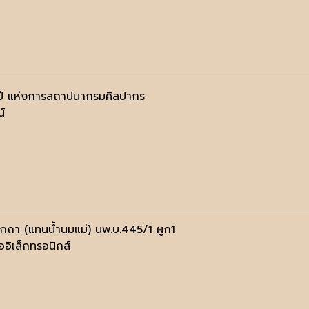
ี แห่งการสถาปนากรมศิลปากร
น์
รกถา (แทนน้ำนมแม่) นพ.บ.445/1 ผูก1
ออิเล็กทรอนิกส์