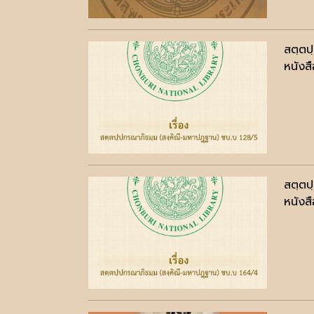
สตฺตป
หนังสื
สตฺตป
หนังสื