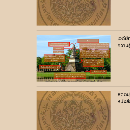
เจดีย
ความรู
สตฺตป
หนังสื