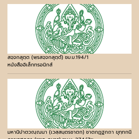
สจฺจกสุตฺต (พฺรสจฺจกสุตฺตํ) ชบ.บ.194/1
หนังสืออิเล็กทรอนิกส์
มหานิปาตวณฺณนา (เวสฺสนฺตรชาตก) ชาตกฏฺฐกถา ขุทฺทกนิ