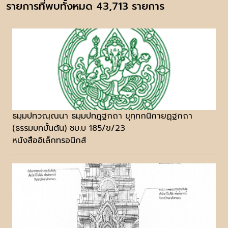
รายการที่พบทั้งหมด 43,713 รายการ
ธมฺมปทวณฺณนา ธมฺมปทฎฺฐกถา ขุทฺทกนิกายฏฺฐกถา
(ธรรมบทบั้นต้น) ชบ.บ 185/ข/23
หนังสืออิเล็กทรอนิกส์