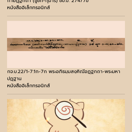
กายฏฺฐกถา (ชูชก-กุมาร) ชบ.บ. 274/7ข
หนังสืออิเล็กทรอนิกส์
กจ.บ.22/1-7:1ก-7ก พระอภิธมฺมสงฺคิณีอฏฺฐกถา-พระมหา
ปฏฺฐาน
หนังสืออิเล็กทรอนิกส์