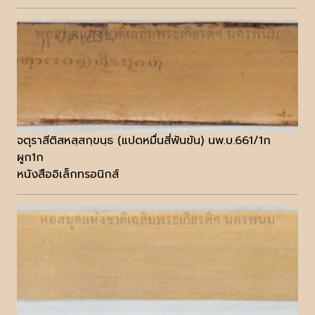
จตุราสีติสหสฺสกฺขนฺธ (แปดหมื่นสี่พันขัน) นพ.บ.661/1ก
ผูก1ก
หนังสืออิเล็กทรอนิกส์