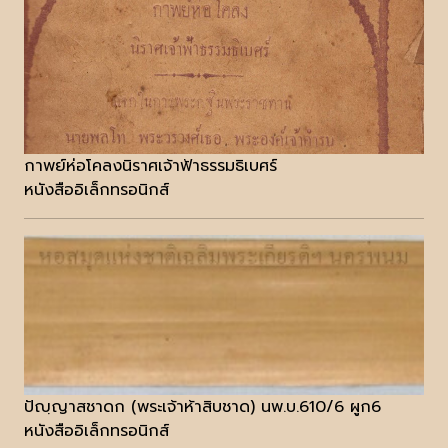
กาพย์ห่อโคลงนิราศเจ้าฟ้าธรรมธิเบศร์
หนังสืออิเล็กทรอนิกส์
ปัญฺญาสชาดก (พระเจ้าห้าสิบชาด) นพ.บ.610/6 ผูก6
หนังสืออิเล็กทรอนิกส์