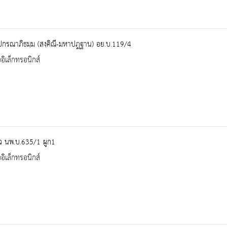
ปกรณาภิธมฺม (สงฺคิณี-มหาปฎฐาน) อย.บ.119/4
ออิเล็กทรอนิกส์
ว นพ.บ.635/1 ผูก1
ออิเล็กทรอนิกส์