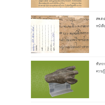
สพ.ส.6
หนังสื
หัวกวา
ความรู้