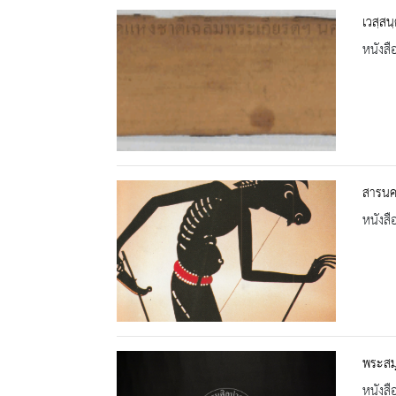
เวสฺส
หนังสื
สารนคร
หนังสื
พระสมุ
หนังสื