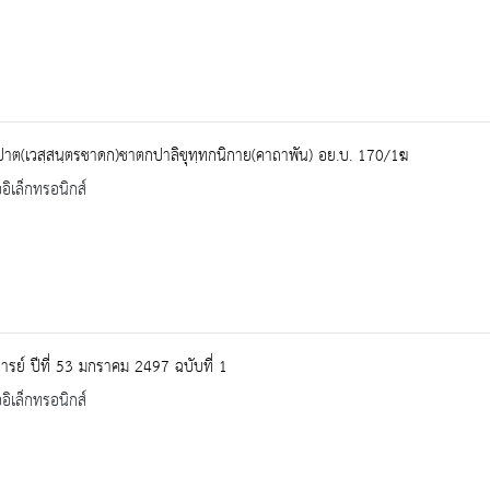
ปาต(เวสฺสนฺตรชาดก)ชาตกปาลิขุทฺทกนิกาย(คาถาพัน) อย.บ. 170/1ฆ
ออิเล็กทรอนิกส์
ารย์ ปีที่ 53 มกราคม 2497 ฉบับที่ 1
ออิเล็กทรอนิกส์