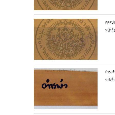
สตฺตปฺ
หนังสื
ตำรางั
หนังสื