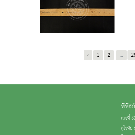
‹
1
2
...
2
พิพิธ
เลขที่
สุโขทัย