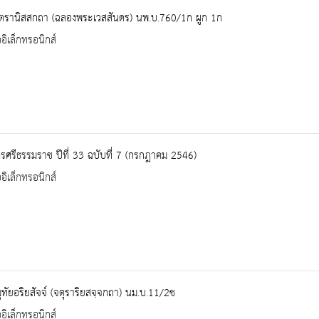
นฺตรานิสสกถา (ฉลองพระเวสสันดร) นพ.บ.760/1ก ผูก 1ก
ออิเล็กทรอนิกส์
ศรีธรรมราช ปีที่ 33 ฉบับที่ 7 (กรกฎาคม 2546)
ออิเล็กทรอนิกส์
ทัยอริยสัจจ์ (จตุราริยสจฺจกถา) นม.บ.11/2ช
ออิเล็กทรอนิกส์