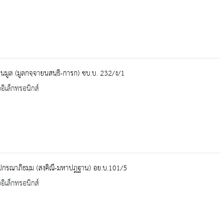
นมูล (มูลกจฺจายนสนฺธิ-การก) ชบ.บ. 232/ง/1
ออิเล็กทรอนิกส์
ปกรณาภิธมฺม (สงฺคิณี-มหาปฎฐาน) อย.บ.101/5
ออิเล็กทรอนิกส์