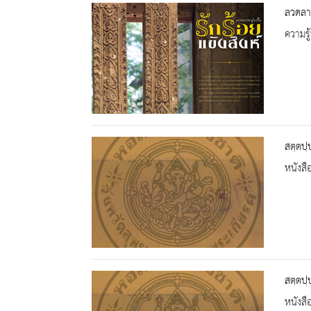
ลวดลาย
ความรู้
สตฺตปฺ
หนังสื
สตฺตปฺ
หนังสื