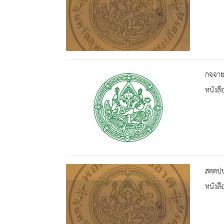
กจฺจาย
หนังสื
สตฺตปฺ
หนังสื