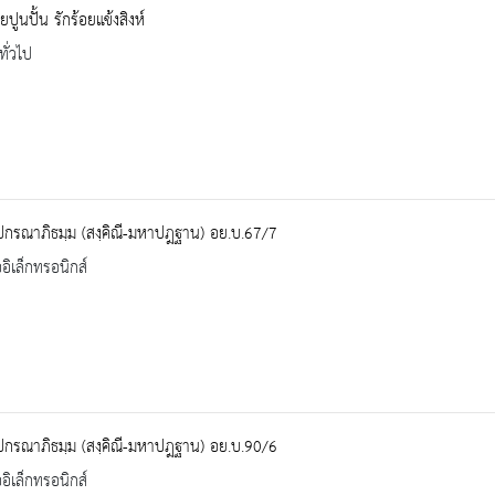
ปูนปั้น รักร้อยแข้งสิงห์
ทั่วไป
ปกรณาภิธมฺม (สงฺคิณี-มหาปฎฐาน) อย.บ.67/7
ออิเล็กทรอนิกส์
ปกรณาภิธมฺม (สงฺคิณี-มหาปฎฐาน) อย.บ.90/6
ออิเล็กทรอนิกส์