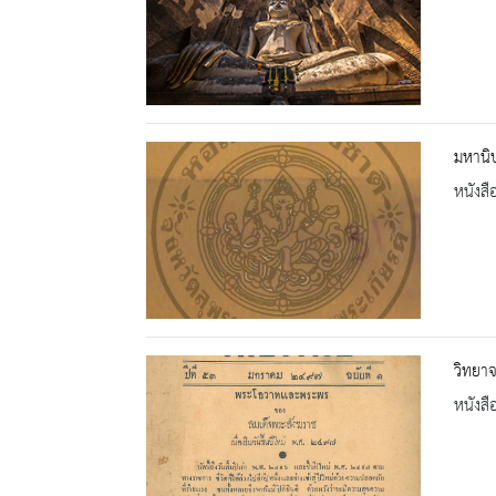
มหานิ
หนังสื
วิทยาจ
หนังสื