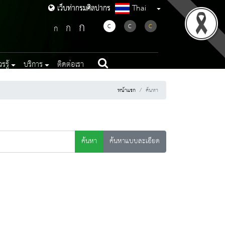
Thai
เว็บท่ากรมศิลปากร
เว็บท่ากรมศิลปากร
ก
ก
C
C
C
ก
รู้
บริการ
ติดต่อเรา
หน้าแรก
ค้นหา
ค้นหา
ค้นหาแบบละเอียด