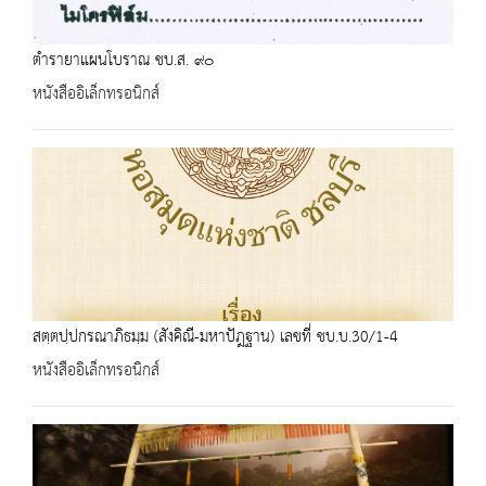
ตำรายาแผนโบราณ ชบ.ส. ๙๐
หนังสืออิเล็กทรอนิกส์
สตฺตปฺปกรณาภิธมฺม (สังคิณี-มหาปัฎฐาน) เลขที่ ชบ.บ.30/1-4
หนังสืออิเล็กทรอนิกส์