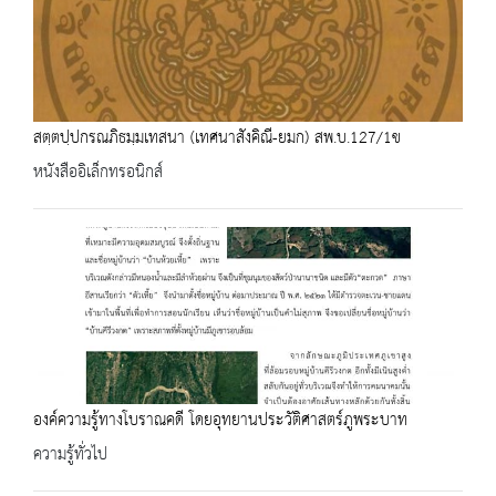
สตฺตปฺปกรณภิธมฺมเทสนา (เทศนาสังคิณี-ยมก) สพ.บ.127/1ข
หนังสืออิเล็กทรอนิกส์
องค์ความรู้ทางโบราณคดี โดยอุทยานประวัติศาสตร์ภูพระบาท
ความรู้ทั่วไป