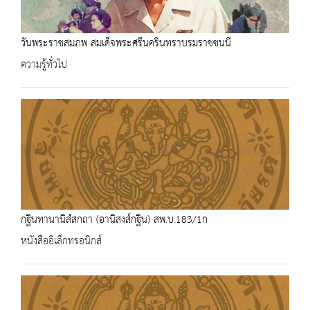
วันพระราชสมภพ สมเด็จพระศรีนครินทราบรมราชชนนี
ความรู้ทั่วไป
กฐินทานานิสํสกถา (อานิสงส์กฐิน) สพ.บ.183/1ก
หนังสืออิเล็กทรอนิกส์