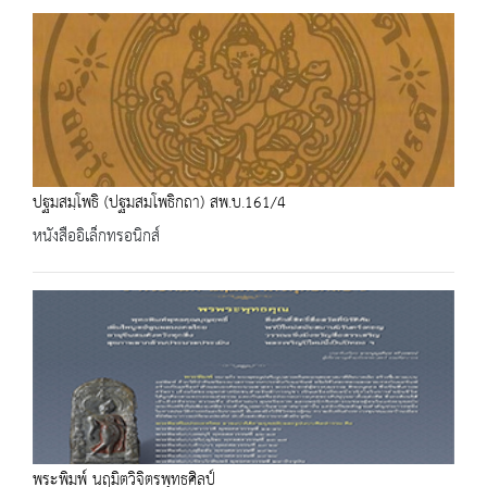
ปฐมสมฺโพธิ (ปฐมสมโพธิกถา) สพ.บ.161/4
หนังสืออิเล็กทรอนิกส์
พระพิมพ์ นฤมิตวิจิตรพุทธศิลป์