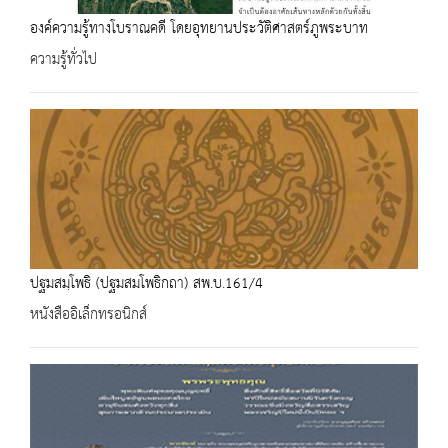
องค์ความรู้ทางโบราณคดี โดยอุทยานประวัติศาสตร์ภูพระบาท
ความรู้ทั่วไป
ปฐมสมฺโพธิ (ปฐมสมโพธิกถา) สพ.บ.161/4
หนังสืออิเล็กทรอนิกส์