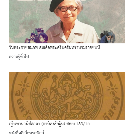
วันพระราชสมภพ สมเด็จพระศรีนครินทราบรมราชชนนี
ความรู้ทั่วไป
กฐินทานานิสํสกถา (อานิสงส์กฐิน) สพ.บ.183/1ก
หนังสืออิเล็กทรอนิกส์