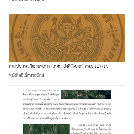
สตฺตปฺปกรณภิธมฺมเทสนา (เทศนาสังคิณี-ยมก) สพ.บ.127/1ข
หนังสืออิเล็กทรอนิกส์