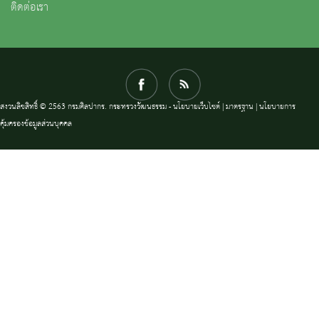
ติดต่อเรา
สงวนลิขสิทธิ์ © 2563 กรมศิลปากร. กระทรวงวัฒนธรรม -
นโยบายเว็บไซต์
|
มาตรฐาน
|
นโยบายการ
คุ้มครองข้อมูลส่วนบุคคล