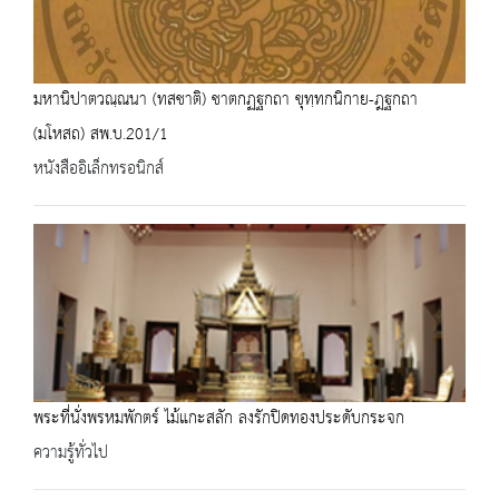
มหานิปาตวณฺณนา (ทสชาติ) ชาตกฏฐกถา ขุทฺทกนิกาย-ฎฐกถา
(มโหสถ) สพ.บ.201/1
หนังสืออิเล็กทรอนิกส์
พระที่นั่งพรหมพักตร์ ไม้แกะสลัก ลงรักปิดทองประดับกระจก
ความรู้ทั่วไป