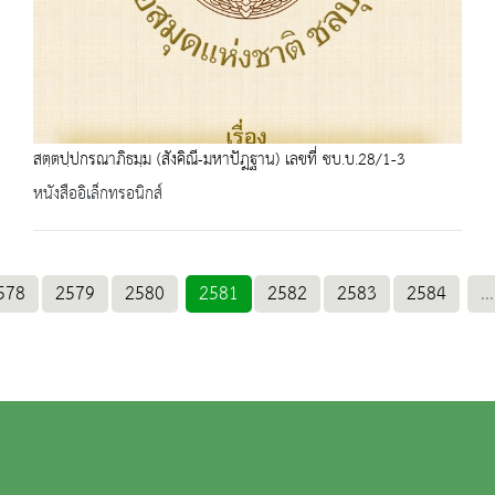
สตฺตปฺปกรณาภิธมฺม (สังคิณี-มหาปัฎฐาน) เลขที่ ชบ.บ.28/1-3
หนังสืออิเล็กทรอนิกส์
578
2579
2580
2581
2582
2583
2584
...