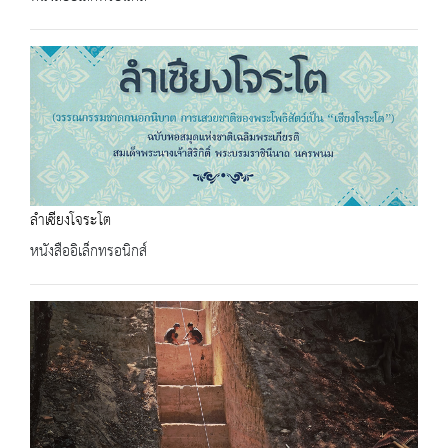
ลำเซียงโจระโต
หนังสืออิเล็กทรอนิกส์