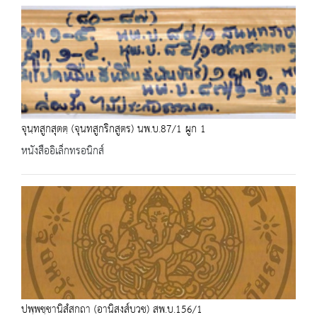
จุนฺทสูกสุตตฺ (จุนทสูกริกสูตร) นพ.บ.87/1 ผูก 1
หนังสืออิเล็กทรอนิกส์
ปพฺพชฺชานิสํสกถา (อานิสงส์บวช) สพ.บ.156/1