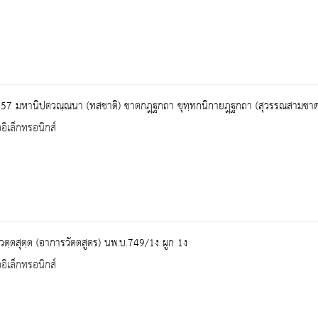
557 มหานิปตวณฺณนา (ทสชาติ) ชาตกฎฺฐกถา ขุทฺทกนิกายฎฺฐกถา (สุวรรณสามชา
ออิเล็กทรอนิกส์
ตฺตสุตฺต (อาการวัตตสูตร) นพ.บ.749/1ง ผูก 1ง
ออิเล็กทรอนิกส์