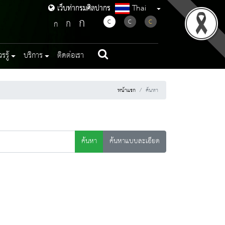
Thai
เว็บท่ากรมศิลปากร
เว็บท่ากรมศิลปากร
ก
ก
C
C
C
ก
รู้
บริการ
ติดต่อเรา
หน้าแรก
ค้นหา
ค้นหา
ค้นหาแบบละเอียด