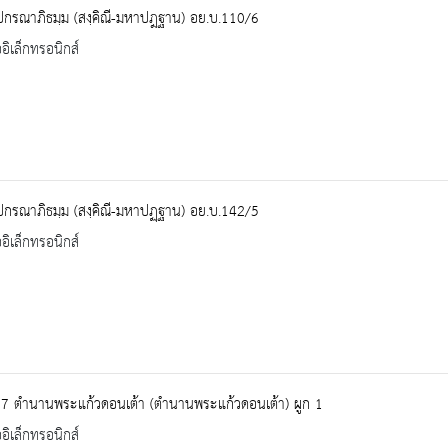
ปกรณาภิธมฺม (สงฺคิณี-มหาปฎฐาน) อย.บ.110/6
ออิเล็กทรอนิกส์
ปกรณาภิธมฺม (สงฺคิณี-มหาปฏฺฐาน) อย.บ.142/5
ออิเล็กทรอนิกส์
17 ตำนานพระแก้วดอนเต้า (ตำนานพระแก้วดอนเต้า) ผูก 1
ออิเล็กทรอนิกส์