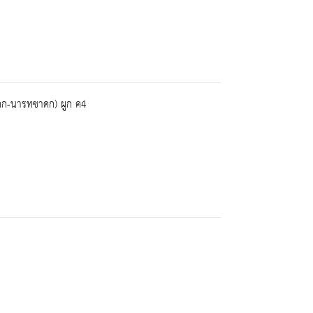
ดก-นารทชาดก) ผูก ค4