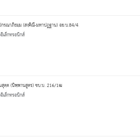
ปกรณาภิธมฺม (สงฺคิณี-มหาปฎฐาน) อย.บ.84/4
ออิเล็กทรอนิกส์
นสุตฺต (นิพฺพานสูตร) ชบ.บ. 216/1ฒ
ออิเล็กทรอนิกส์