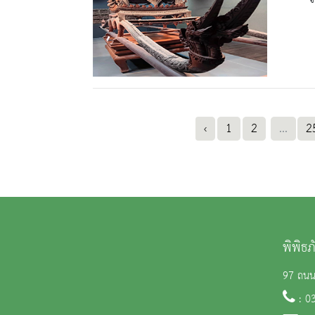
‹
1
2
...
2
พิพิธ
97 ถนน 
: 0