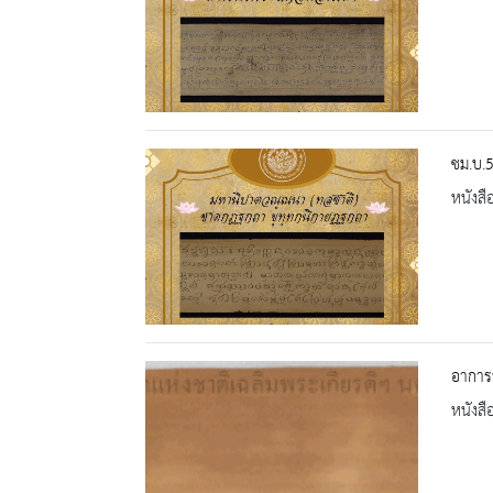
ชม.บ.
หนังสื
อาการว
หนังสื