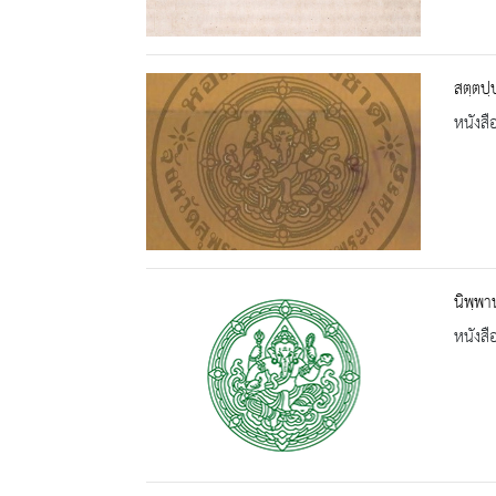
สตฺตปฺ
หนังสื
นิพฺพา
หนังสื