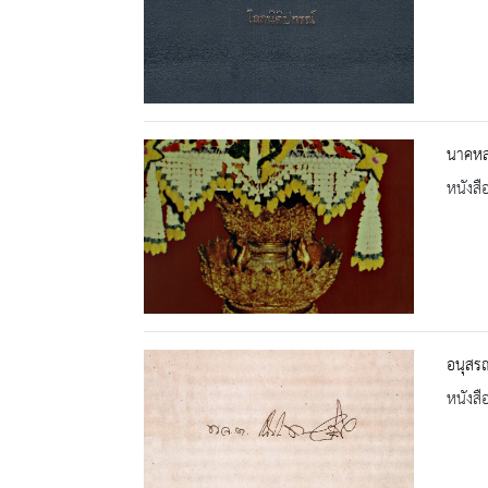
นาคห
หนังสื
อนุสรณ
หนังสื