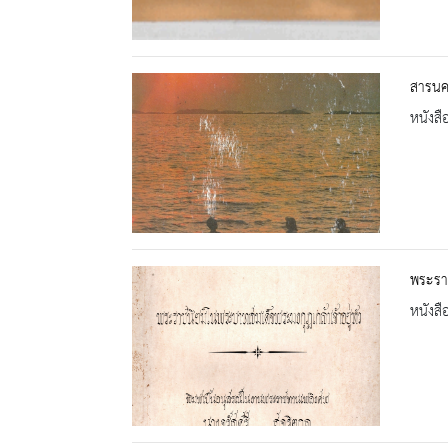
สารนคร
หนังสื
พระรา
หนังสื