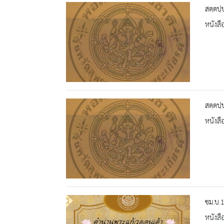
สตฺตปฺ
หนังสื
สตฺตปฺ
หนังสื
ชม.บ.
หนังสื