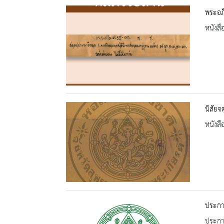
พระอภิ
หนังสื
นิสัยจ
หนังสื
ประกา
ประกาศ