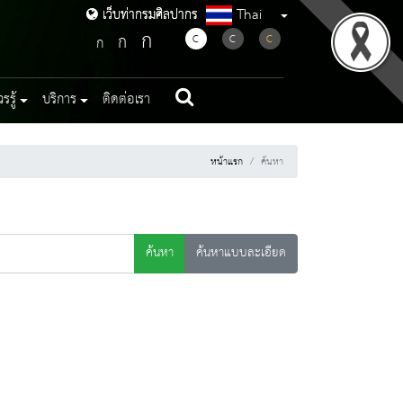
Thai
เว็บท่ากรมศิลปากร
เว็บท่ากรมศิลปากร
ก
ก
C
C
C
ก
รู้
บริการ
ติดต่อเรา
หน้าแรก
ค้นหา
ค้นหา
ค้นหาแบบละเอียด