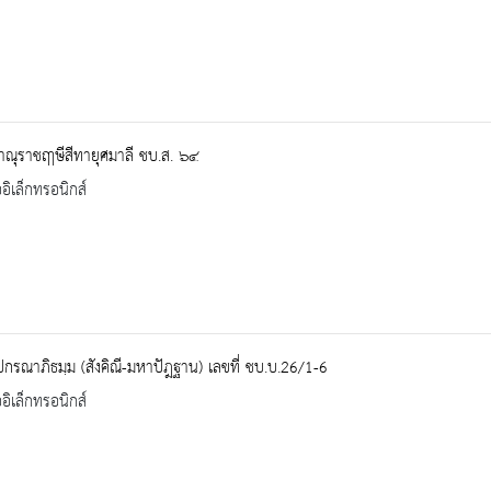
ณุราชฤาษีสีทายุศมาลี ชบ.ส. ๖๔
ออิเล็กทรอนิกส์
ปกรณาภิธมฺม (สังคิณี-มหาปัฎฐาน) เลขที่ ชบ.บ.26/1-6
ออิเล็กทรอนิกส์