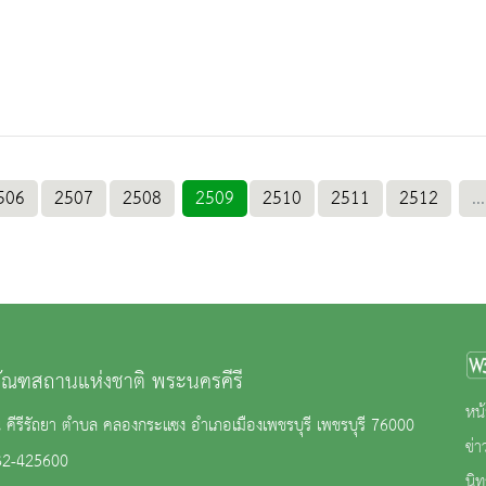
506
2507
2508
2509
2510
2511
2512
...
ภัณฑสถานแห่งชาติ พระนครคีรี
หน้
คีรีรัถยา ตำบล คลองกระแซง อำเภอเมืองเพชรบุรี เพชรบุรี 76000
ข่
32-425600
นิ