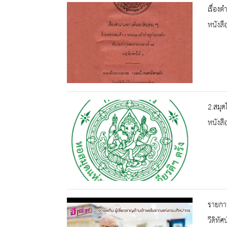
เรื่อง
หนังสื
2.สมุ
หนังสื
รายการ
วีดิทัศน