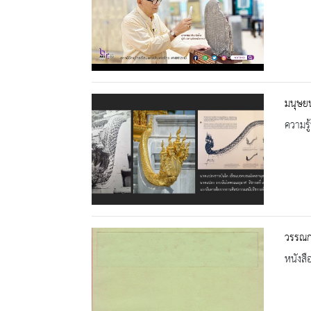
มนุษย
ความรู้
วรรณกร
หนังสื