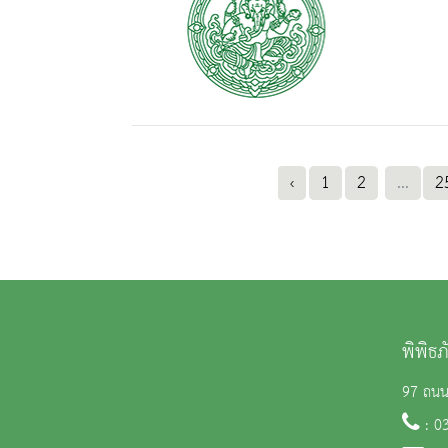
‹
1
2
...
2
พิพิธ
97 ถนน 
: 0