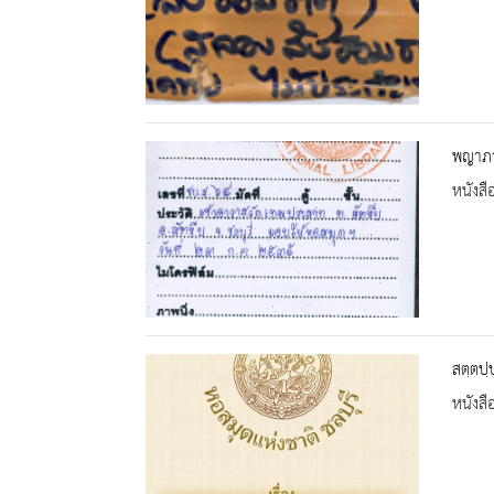
พญาภา
หนังสื
สตฺตปฺ
หนังสื