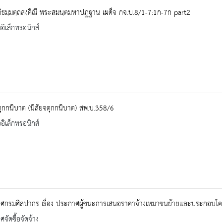
ธมฺมตฺถสงฺคิณี พระสมนฺตมหาปฏฺฐาน เผด็จ กจ.บ.8/1-7:1ก-7ก part2
ออิเล็กทรอนิกส์
ตุกกนิบาต (นิสัยจตุกกนิบาต) สพ.บ.358/6
ออิเล็กทรอนิกส์
ศกรมศิลปากร เรื่อง ประกาศผู้ชนะการเสนอราคาจ้างเหมาขนย้ายและประกอบโคร้ง
จัดซื้อจัดจ้าง