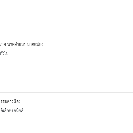
นาค นาคจำแลง นาคแปลง
ทั่วไป
รมต่างเรื่อง
ออิเล็กทรอนิกส์