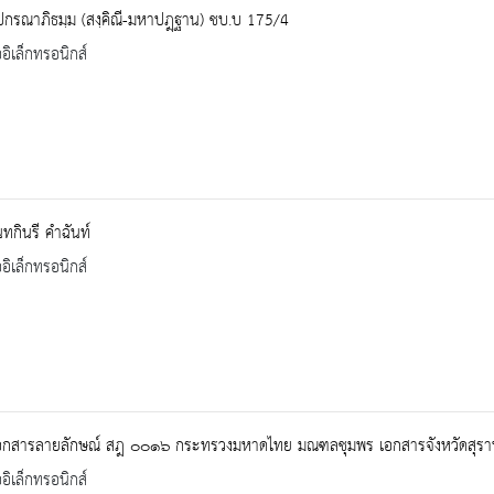
ปกรณาภิธมฺม (สงฺคิณี-มหาปฎฺฐาน) ชบ.บ 175/4
ออิเล็กทรอนิกส์
ทกินรี คำฉันท์
ออิเล็กทรอนิกส์
เอกสารลายลักษณ์ สฎ ๐๐๑๖ กระทรวงมหาดไทย มณฑลชุมพร เอกสารจังหวัดสุราษฎร
ออิเล็กทรอนิกส์