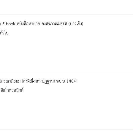
 E-book หนังสือหายาก องสรภาณมธุรส (ป๋าวเอิง)
ทั่วไป
ปกรณาภิธมฺม (สงฺคิณี-มหาปฎฺฐาน) ชบ.บ 140/4
ออิเล็กทรอนิกส์