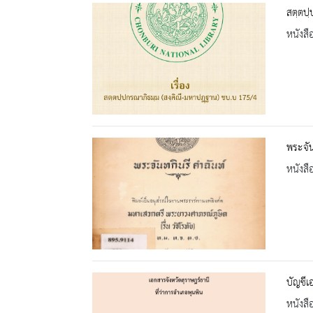
สตฺตปฺ
หนังสื
พระจัน
หนังสื
บัญชี
หนังสื