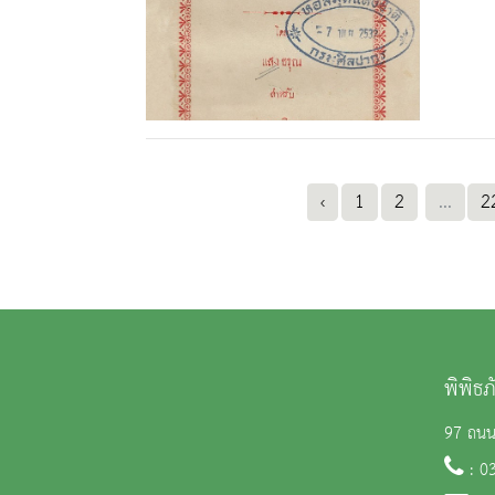
‹
1
2
...
2
พิพิธ
97 ถนน 
: 0