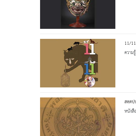
11/11
ความรู้
สตฺตปฺ
หนังสื