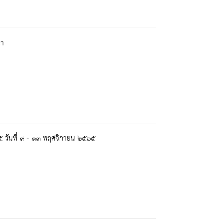
นา
๖๕ วันที่ ๙ - ๑๓ พฤศจิกายน ๒๕๖๕