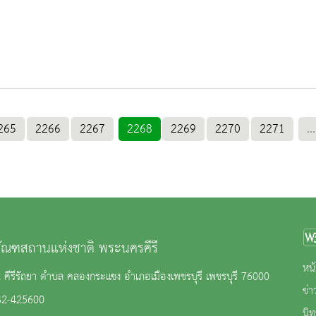
265
2266
2267
2268
2269
2270
2271
...
ภัณฑสถานแห่งชาติ พระนครคีรี
หน้
คีรีรัถยา ตำบล คลองกระแซง อำเภอเมืองเพชรบุรี เพชรบุรี 76000
ข่
32-425600
นิ