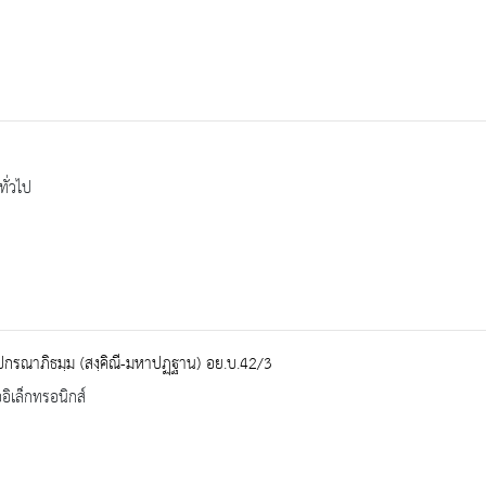
ทั่วไป
ปกรณาภิธมฺม (สงฺคิณี-มหาปฏฺฐาน) อย.บ.42/3
ออิเล็กทรอนิกส์