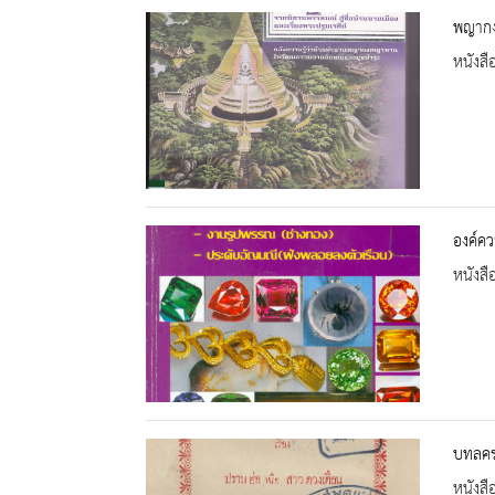
พญากง 
หนังสื
องค์คว
หนังสื
บทลครร
หนังสื