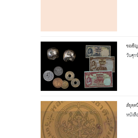
ขอเชิญ
วันศุก
สํยุตฺ
หนังสื