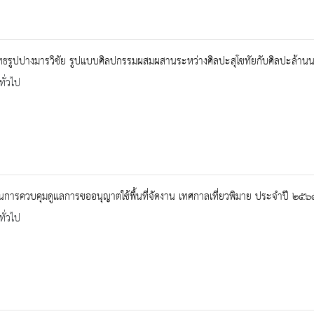
ทธรูปปางมารวิชัย รูปแบบศิลปกรรมผสมผสานระหว่างศิลปะสุโขทัยกับศิลปะล้าน
ทั่วไป
การควบคุมดูแลการขออนุญาตใช้พื้นที่จัดงาน เทศกาลเที่ยวพิมาย ประจำปี ๒๕
ทั่วไป