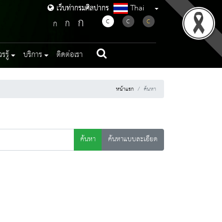
Thai
เว็บท่ากรมศิลปากร
เว็บท่ากรมศิลปากร
ก
ก
C
C
C
ก
รู้
บริการ
ติดต่อเรา
หน้าแรก
ค้นหา
ค้นหา
ค้นหาแบบละเอียด