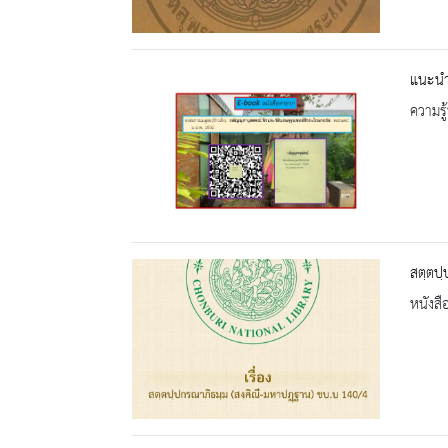
แนะนำ
ความรู้
สตฺตปฺ
หนังสื